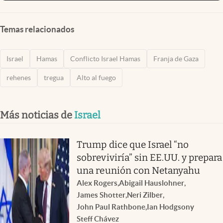
Temas relacionados
Israel
Hamas
Conflicto Israel Hamas
Franja de Gaza
rehenes
tregua
Alto al fuego
Más noticias de
Israel
Trump dice que Israel “no
sobreviviría” sin EE.UU. y prepara
una reunión con Netanyahu
Alex Rogers
,
Abigail Hauslohner
,
James Shotter
,
Neri Zilber
,
John Paul Rathbone
,
Ian Hodgson
y
Steff Chávez