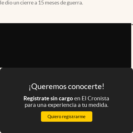
le dio un cierre a 15 meses de guerra.
Infotechnology
Clase
"
Clima
Mundial 2026
Eventos Corporativos
El Cronista Studio
Mediakit
abre en nueva pestaña
¡Queremos conocerte!
Argentina
Registrate sin cargo
en El Cronista
para una experiencia a tu medida.
Quiero registrarme