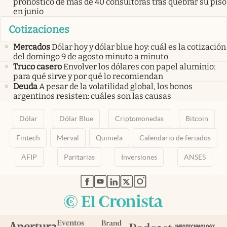
pronóstico de más de 40 consultoras tras quebrar su piso
en junio
Cotizaciones
Mercados
Dólar hoy y dólar blue hoy: cuál es la cotización
del domingo 9 de agosto minuto a minuto
Truco casero
Envolver los dólares con papel aluminio:
para qué sirve y por qué lo recomiendan
Deuda
A pesar de la volatilidad global, los bonos
argentinos resisten: cuáles son las causas
Dólar
Dólar Blue
Criptomonedas
Bitcoin
Fintech
Merval
Quiniela
Calendario de feriados
AFIP
Paritarias
Inversiones
ANSES
abre en nueva pestaña
abre en nueva pestaña
abre en nueva pestaña
abre en nueva pestaña
abre en nueva pestaña