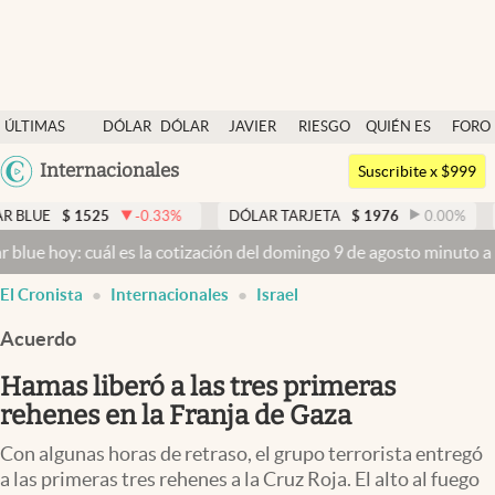
Últimas noticias
ÚLTIMAS
DÓLAR
DÓLAR
JAVIER
RIESGO
QUIÉN ES
FORO
Dólar
NOTICIAS
BLUE
MILEI
PAÍS
QUIÉN
Argentina
Internacionales
Members
Suscribite x $999
España
Economía y Política
525
-0.33
%
DÓLAR TARJETA
$
1976
0.00
%
DÓLAR M
México
 cuál es la cotización del domingo 9 de agosto minuto a minuto
Dóla
Finanzas y Mercados
USA
El Cronista
Internacionales
Israel
Mercados Online
Colombia
Uruguay
Acuerdo
Negocios
Hamas liberó a las tres primeras
Columnistas
rehenes en la Franja de Gaza
Otras secciones
Con algunas horas de retraso, el grupo terrorista entregó
Apertura
a las primeras tres rehenes a la Cruz Roja. El alto al fuego