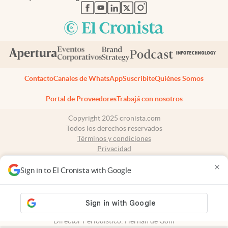
abre en nueva pestaña
abre en nueva pestaña
abre en nueva pestaña
abre en nueva pestaña
abre en nueva pestaña
Contacto
Canales de WhatsApp
Suscribite
Quiénes Somos
Portal de Proveedores
Trabajá con nosotros
Copyright 2025 cronista.com
Todos los derechos reservados
Términos y condiciones
Privacidad
Consentimiento
×
Tel:
+54 11 7078-3270
Sign in to El Cronista with Google
cronista.com
es propiedad de El Cronista Comercial S.A Registro de
propiedad intelectual: 56576959
N° de edición: 10.950 - 7 de agosto de 2026
Director Periodístico: Hernán de Goñi