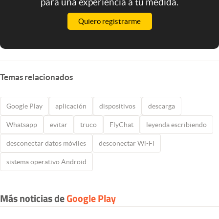
para una experiencia a tu medida.
Quiero registrarme
Temas relacionados
Google Play
aplicación
dispositivos
descarga
Whatsapp
evitar
truco
FlyChat
leyenda escribiendo
desconectar datos móviles
desconectar Wi-Fi
sistema operativo Android
Más noticias de
Google Play