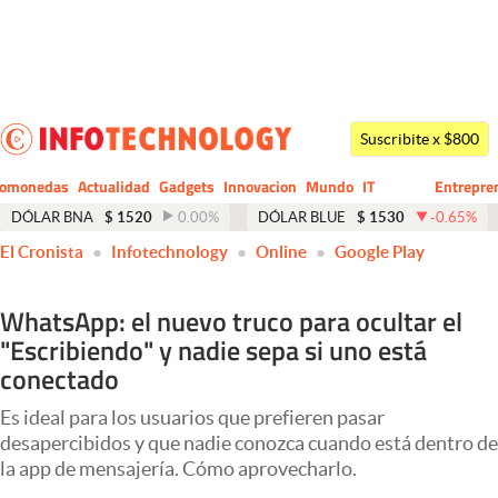
Últimas noticias
Dólar
Suscribite x $800
Members
tomonedas
Actualidad
Gadgets
Innovacion
Mundo
IT
Entrepre
CIO
Business
Economía y Política
DÓLAR BNA
$
1520
0.00
%
DÓLAR BLUE
$
1530
-0.65
%
El Cronista
Infotechnology
Online
Google Play
Finanzas y Mercados
Mercados Online
WhatsApp: el nuevo truco para ocultar el
"Escribiendo" y nadie sepa si uno está
Negocios
conectado
Columnistas
Es ideal para los usuarios que prefieren pasar
Otras secciones
desapercibidos y que nadie conozca cuando está dentro de
la app de mensajería. Cómo aprovecharlo.
Apertura