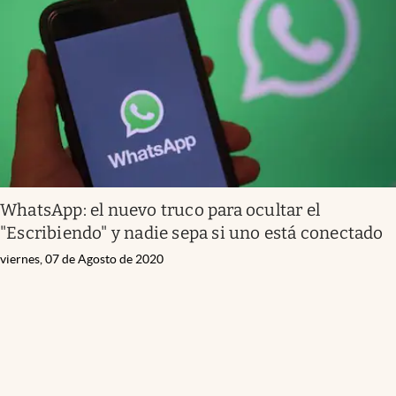
Infotechnology
Clase
Clima
Mundial 2026
Eventos Corporativos
El Cronista Studio
WhatsApp: el nuevo truco para ocultar el
Mediakit
"Escribiendo" y nadie sepa si uno está conectado
abre en nueva pestaña
Argentina
viernes, 07 de Agosto de 2020