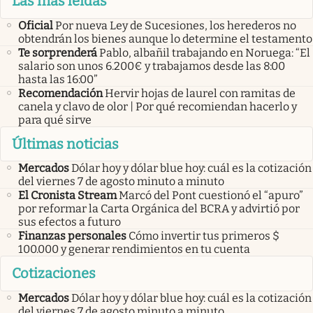
Las más leídas
Oficial
Por nueva Ley de Sucesiones, los herederos no
obtendrán los bienes aunque lo determine el testamento
Te sorprenderá
Pablo, albañil trabajando en Noruega: “El
salario son unos 6.200€ y trabajamos desde las 8:00
hasta las 16:00”
Recomendación
Hervir hojas de laurel con ramitas de
canela y clavo de olor | Por qué recomiendan hacerlo y
para qué sirve
Últimas noticias
Mercados
Dólar hoy y dólar blue hoy: cuál es la cotización
del viernes 7 de agosto minuto a minuto
El Cronista Stream
Marcó del Pont cuestionó el “apuro”
por reformar la Carta Orgánica del BCRA y advirtió por
sus efectos a futuro
Finanzas personales
Cómo invertir tus primeros $
100.000 y generar rendimientos en tu cuenta
Cotizaciones
Mercados
Dólar hoy y dólar blue hoy: cuál es la cotización
del viernes 7 de agosto minuto a minuto