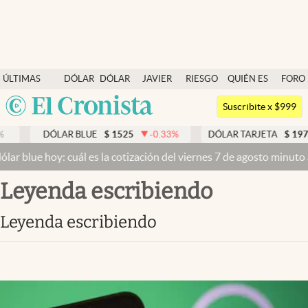
Últimas noticias
ÚLTIMAS
DÓLAR
DÓLAR
JAVIER
RIESGO
QUIÉN ES
FORO
Dólar
NOTICIAS
BLUE
MILEI
PAÍS
QUIÉN
Argentina
Members
Suscribite x $999
España
Economía y Política
DÓLAR BLUE
$
1525
-0.33
%
DÓLAR TARJETA
$
1976
México
lar blue hoy: cuál es la cotización del viernes 7 de agosto minuto 
Finanzas y Mercados
USA
leyenda escribiendo
Mercados Online
Colombia
Uruguay
Negocios
leyenda escribiendo
Columnistas
Otras secciones
Apertura