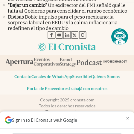
"Bajar un cambio"
Un exdirector del FMI señaló qué le
falta al Gobierno para consolidar el rumbo económico
Divisas
Doble impulso para el peso mexicano: la
sorpresa laboral en EEUU y la calma inflacionaria
redefinen el tipo de cambio
abre en nueva pestaña
abre en nueva pestaña
abre en nueva pestaña
abre en nueva pestaña
abre en nueva pestaña
Contacto
Canales de WhatsApp
Suscribite
Quiénes Somos
Portal de Proveedores
Trabajá con nosotros
Copyright 2025 cronista.com
Todos los derechos reservados
Términos y condiciones
×
Privacidad
Sign in to El Cronista with Google
Consentimiento
Tel:
+54 11 7078-3270