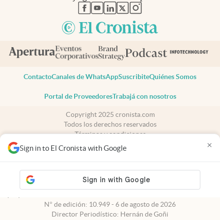
abre en nueva pestaña
abre en nueva pestaña
abre en nueva pestaña
abre en nueva pestaña
abre en nueva pestaña
Contacto
Canales de WhatsApp
Suscribite
Quiénes Somos
Portal de Proveedores
Trabajá con nosotros
Copyright 2025 cronista.com
Todos los derechos reservados
Términos y condiciones
×
Privacidad
Sign in to El Cronista with Google
Consentimiento
Tel:
+54 11 7078-3270
cronista.com
es propiedad de El Cronista Comercial S.A Registro de
propiedad intelectual: 56576959
N° de edición: 10.949 - 6 de agosto de 2026
Director Periodístico: Hernán de Goñi