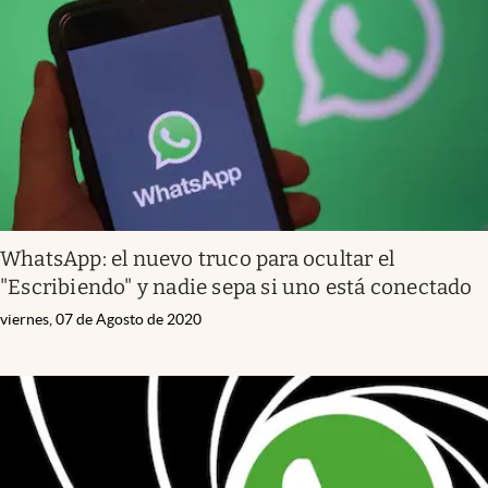
Infotechnology
Clase
Clima
Mundial 2026
Eventos Corporativos
El Cronista Studio
WhatsApp: el nuevo truco para ocultar el
Mediakit
"Escribiendo" y nadie sepa si uno está conectado
abre en nueva pestaña
Argentina
viernes, 07 de Agosto de 2020