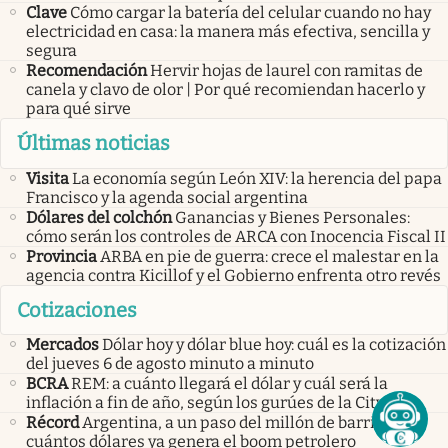
Clave
Cómo cargar la batería del celular cuando no hay
electricidad en casa: la manera más efectiva, sencilla y
segura
Recomendación
Hervir hojas de laurel con ramitas de
canela y clavo de olor | Por qué recomiendan hacerlo y
para qué sirve
Últimas noticias
Visita
La economía según León XIV: la herencia del papa
Francisco y la agenda social argentina
Dólares del colchón
Ganancias y Bienes Personales:
cómo serán los controles de ARCA con Inocencia Fiscal II
Provincia
ARBA en pie de guerra: crece el malestar en la
agencia contra Kicillof y el Gobierno enfrenta otro revés
Cotizaciones
Mercados
Dólar hoy y dólar blue hoy: cuál es la cotización
del jueves 6 de agosto minuto a minuto
BCRA
REM: a cuánto llegará el dólar y cuál será la
inflación a fin de año, según los gurúes de la City
Récord
Argentina, a un paso del millón de barriles:
cuántos dólares ya genera el boom petrolero