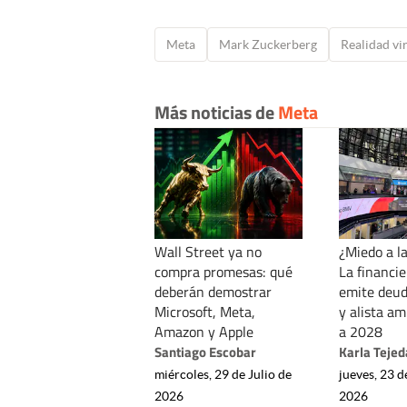
Meta
Mark Zuckerberg
Realidad vi
Más noticias de
Meta
Wall Street ya no
¿Miedo a la
compra promesas: qué
La financie
deberán demostrar
emite deud
Microsoft, Meta,
y alista a
Amazon y Apple
a 2028
Santiago Escobar
Karla Tejed
miércoles, 29 de Julio de
jueves, 23 d
2026
2026