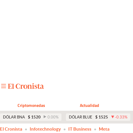
Últimas noticias
Dólar
Members
Economía y Política
Finanzas y Mercados
Mercados Online
Negocios
Columnistas
Criptomonedas
Actualidad
Otras secciones
DÓLAR BNA
$
1520
0.00
%
DÓLAR BLUE
$
1525
-0.33
%
Apertura
El Cronista
Infotechnology
IT Business
Meta