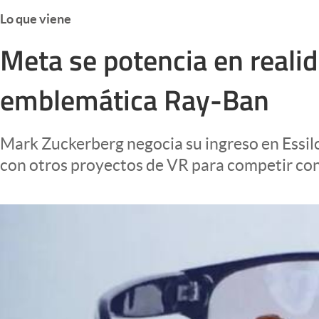
Infotechnology
Lo que viene
Clase
Meta se potencia en realid
Clima
emblemática Ray-Ban
Mundial 2026
Eventos Corporativos
Mark Zuckerberg negocia su ingreso en Essilo
El Cronista Studio
con otros proyectos de VR para competir co
Mediakit
abre en nueva pestaña