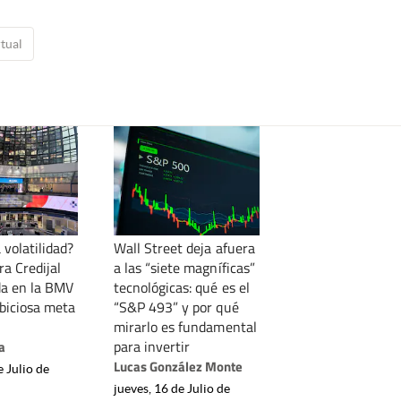
rtual
 volatilidad?
Wall Street deja afuera
ra Credijal
a las “siete magníficas”
a en la BMV
tecnológicas: qué es el
mbiciosa meta
“S&P 493” y por qué
mirarlo es fundamental
para invertir
a
Lucas González Monte
e Julio de
jueves, 16 de Julio de