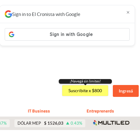
×
Sign in to El Cronista with Google
¡Navegá sin limites!
Suscribite x $800
Ingresá
IT Business
Entreprenerds
abre 
87
%
DÓLAR MEP
$
1526,03
0.43
%