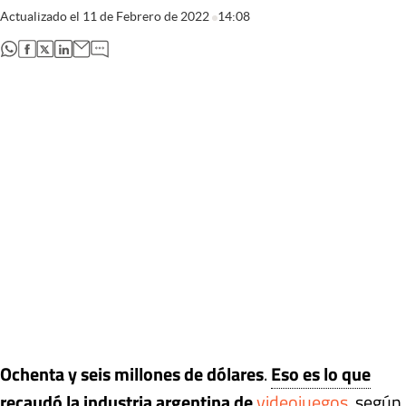
Actualizado el
11 de Febrero de 2022
14:08
abre en nueva pestaña
abre en nueva pestaña
abre en nueva pestaña
abre en nueva pestaña
Ochenta y seis millones de dólares
.
Eso es lo que
recaudó la industria argentina de
videojuegos
, según