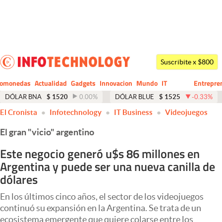
Últimas noticias
Dólar
Suscribite x $800
Members
tomonedas
Actualidad
Gadgets
Innovacion
Mundo
IT
Entrepre
CIO
Business
Economía y Política
DÓLAR BNA
$
1520
0.00
%
DÓLAR BLUE
$
1525
-0.33
%
El Cronista
Infotechnology
IT Business
Videojuegos
Finanzas y Mercados
El gran "vicio" argentino
Mercados Online
Este negocio generó u$s 86 millones en
Negocios
Argentina y puede ser una nueva canilla de
Columnistas
dólares
Otras secciones
En los últimos cinco años, el sector de los videojuegos
continuó su expansión en la Argentina. Se trata de un
Apertura
ecosistema emergente que quiere colarse entre los