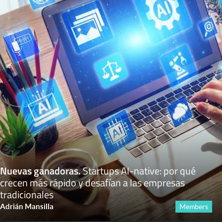
Nuevas ganadoras
.
Startups AI-native: por qué
crecen más rápido y desafían a las empresas
tradicionales
Adrián Mansilla
Members