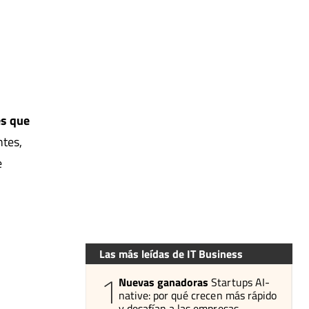
es que
tes,
e
Las más leídas de IT Business
1
Nuevas ganadoras
Startups AI-
native: por qué crecen más rápido
y desafían a las empresas