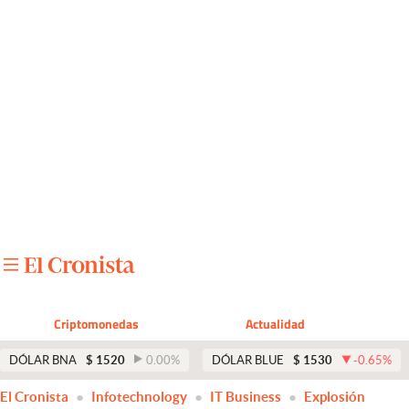
Últimas noticias
Dólar
Members
Economía y Política
Finanzas y Mercados
Mercados Online
Negocios
Columnistas
Criptomonedas
Actualidad
Otras secciones
DÓLAR BNA
$
1520
0.00
%
DÓLAR BLUE
$
1530
-0.65
%
Apertura
El Cronista
Infotechnology
IT Business
Explosión