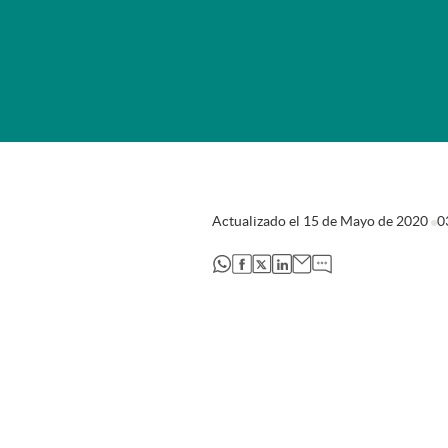
Actualizado el
15 de Mayo de 2020
0
abre en nueva pestaña
abre en nueva pestaña
abre en nueva pestaña
abre en nueva pestaña