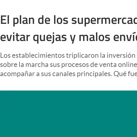
Infotechnology
El plan de los supermerca
Clase
Clima
evitar quejas y malos enví
Mundial 2026
Eventos Corporativos
Los establecimientos triplicaron la inversió
El Cronista Studio
sobre la marcha sus procesos de venta online
acompañar a sus canales principales. Qué fue
Mediakit
abre en nueva pestaña