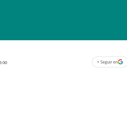
+
Seguir
en
3:00
abre en nueva p