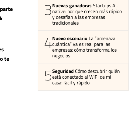
3
Nuevas ganadoras
Startups AI-
 parte
native: por qué crecen más rápido
y desafían a las empresas
k
tradicionales
4
Nuevo escenario
La “amenaza
cuántica” ya es real para las
es
empresas: cómo transforma los
negocios
o te
5
Seguridad
Cómo descubrir quién
está conectado al WiFi de mi
casa: fácil y rápido