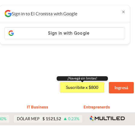
×
Sign in to El Cronista with Google
¡Navegá sin limites!
Suscribite x $800
Ingresá
IT Business
Entreprenerds
abre 
30
%
DÓLAR MEP
$
1521,52
0.23
%