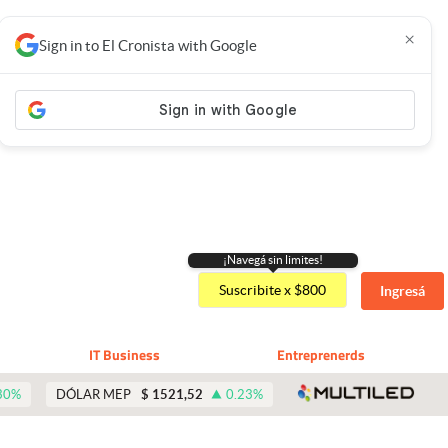
×
Sign in to El Cronista with Google
¡Navegá sin limites!
Suscribite x $800
Ingresá
IT Business
Entreprenerds
abre 
30
%
DÓLAR MEP
$
1521,52
0.23
%