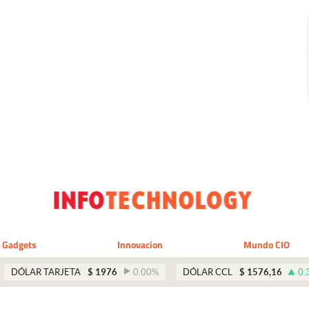
Gadgets
Innovacion
Mundo CIO
DÓLAR TARJETA
$
1976
0.00
%
DÓLAR CCL
$
1576,16
0.