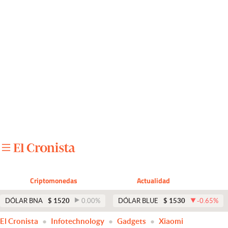
Últimas noticias
Dólar
Members
Economía y Política
Finanzas y Mercados
Mercados Online
Negocios
Columnistas
Criptomonedas
Actualidad
Otras secciones
DÓLAR BNA
$
1520
0.00
%
DÓLAR BLUE
$
1530
-0.65
%
Apertura
El Cronista
Infotechnology
Gadgets
Xiaomi