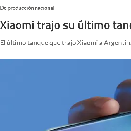
Infotechnology
De producción nacional
Clase
Xiaomi trajo su último tan
Clima
Mundial 2026
El último tanque que trajo Xiaomi a Argentina
Eventos Corporativos
El Cronista Studio
Mediakit
abre en nueva pestaña