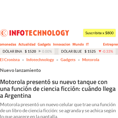
Últimas noticias
Dólar
Suscribite x $800
Members
tomonedas
Actualidad
Gadgets
Innovacion
Mundo
IT
Entrepre
CIO
Business
Economía y Política
DÓLAR BNA
$
1520
0.00
%
DÓLAR BLUE
$
1525
-0.33
%
El Cronista
Infotechnology
Gadgets
Motorola
Finanzas y Mercados
Nuevo lanzamiento
Mercados Online
Motorola presentó su nuevo tanque con
Negocios
una función de ciencia ficción: cuándo llega
Columnistas
a Argentina
Otras secciones
Motorola presentó un nuevo celular que trae una función
de un libro de ciencia ficción: se agranda y se achica según
Apertura
lo que aparece en la pantalla.