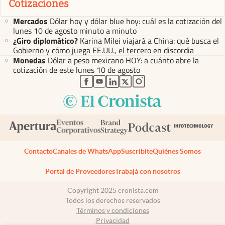
Cotizaciones
Mercados
Dólar hoy y dólar blue hoy: cuál es la cotización del
lunes 10 de agosto minuto a minuto
¿Giro diplomático?
Karina Milei viajará a China: qué busca el
Gobierno y cómo juega EE.UU., el tercero en discordia
Monedas
Dólar a peso mexicano HOY: a cuánto abre la
cotización de este lunes 10 de agosto
abre en nueva pestaña
abre en nueva pestaña
abre en nueva pestaña
abre en nueva pestaña
abre en nueva pestaña
Contacto
Canales de WhatsApp
Suscribite
Quiénes Somos
Portal de Proveedores
Trabajá con nosotros
Copyright 2025 cronista.com
Todos los derechos reservados
Términos y condiciones
Privacidad