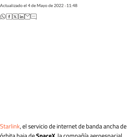
Actualizado el
4 de Mayo de 2022
11:48
abre en nueva pestaña
abre en nueva pestaña
abre en nueva pestaña
abre en nueva pestaña
Starlink
, el servicio de internet de banda ancha de
órbita baja de
SpaceX
, la compañía aeroespacial