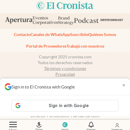
Contacto
Canales de WhatsApp
Suscribite
Quiénes Somos
Portal de Proveedores
Trabajá con nosotros
Copyright 2025 cronista.com
Todos los derechos reservados
Términos y condiciones
Privacidad
Consentimiento
×
Tel:
+54 11 7078-3270
Sign in to El Cronista with Google
cronista.com
es propiedad de El Cronista Comercial S.A Registro de
propiedad intelectual: 56576959
N° de edición: 10.950 - 7 de agosto de 2026
Director Periodístico: Hernán de Goñi
Dolar
Inicio
Alertas
Ingresar
Menú