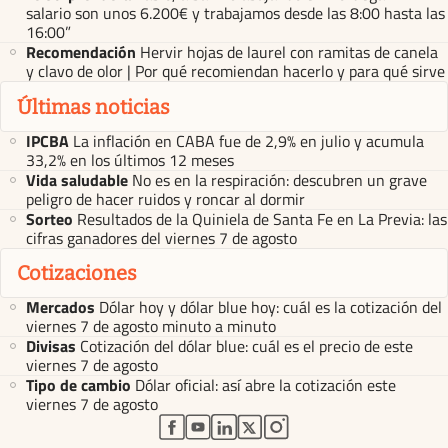
salario son unos 6.200€ y trabajamos desde las 8:00 hasta las
16:00”
Recomendación
Hervir hojas de laurel con ramitas de canela
y clavo de olor | Por qué recomiendan hacerlo y para qué sirve
Últimas noticias
IPCBA
La inflación en CABA fue de 2,9% en julio y acumula
33,2% en los últimos 12 meses
Vida saludable
No es en la respiración: descubren un grave
peligro de hacer ruidos y roncar al dormir
Sorteo
Resultados de la Quiniela de Santa Fe en La Previa: las
cifras ganadores del viernes 7 de agosto
Cotizaciones
Mercados
Dólar hoy y dólar blue hoy: cuál es la cotización del
viernes 7 de agosto minuto a minuto
Divisas
Cotización del dólar blue: cuál es el precio de este
viernes 7 de agosto
Tipo de cambio
Dólar oficial: así abre la cotización este
viernes 7 de agosto
abre en nueva pestaña
abre en nueva pestaña
abre en nueva pestaña
abre en nueva pestaña
abre en nueva pestaña