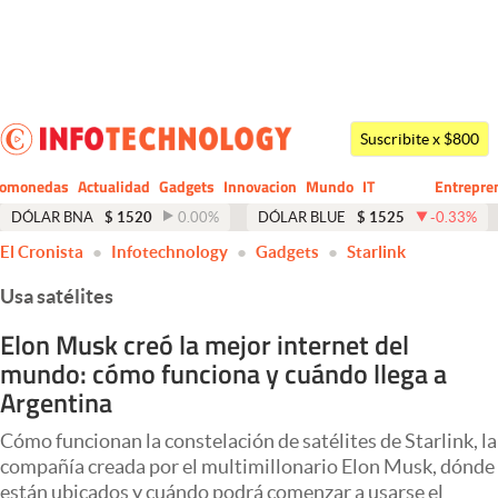
Últimas noticias
Dólar
Suscribite x $800
Members
tomonedas
Actualidad
Gadgets
Innovacion
Mundo
IT
Entrepre
CIO
Business
Economía y Política
DÓLAR BNA
$
1520
0.00
%
DÓLAR BLUE
$
1525
-0.33
%
abre en nueva pestaña
El Cronista
Infotechnology
Gadgets
Starlink
Finanzas y Mercados
Usa satélites
Mercados Online
Elon Musk creó la mejor internet del
Negocios
mundo: cómo funciona y cuándo llega a
Columnistas
Argentina
Otras secciones
Cómo funcionan la constelación de satélites de Starlink, la
compañía creada por el multimillonario Elon Musk, dónde
Apertura
están ubicados y cuándo podrá comenzar a usarse el