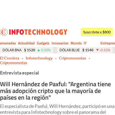
Últimas noticias
Dólar
Suscribite x $800
Members
tomonedas
Actualidad
Gadgets
Innovacion
Mundo
IT
Entrepre
CIO
Business
Economía y Política
DÓLAR BNA
$
1520
0.33
%
DÓLAR BLUE
$
1540
-0.32
%
El Cronista
Infotechnology
Criptomonedas
Finanzas y Mercados
Criptomonedas
Mercados Online
Entrevista especial
Negocios
Will Hernández de Paxful: "Argentina tiene
más adopción cripto que la mayoría de
Columnistas
países en la región"
Otras secciones
El especialista de Paxful, Will Hernández, participó en una
Apertura
entrevista para Infotechnology sobre el panorama del