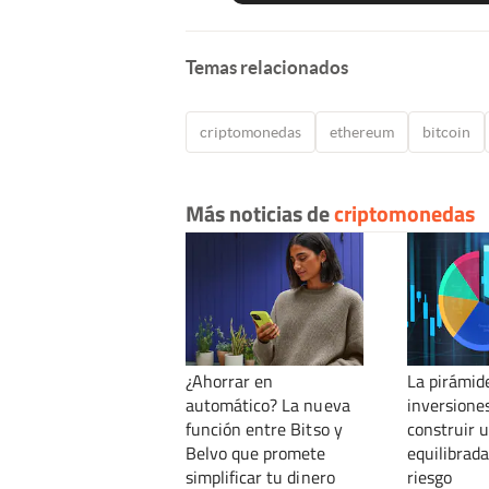
Temas relacionados
criptomonedas
ethereum
bitcoin
Más noticias de
criptomonedas
¿Ahorrar en
La pirámide
automático? La nueva
inversione
función entre Bitso y
construir 
Belvo que promete
equilibrada
simplificar tu dinero
riesgo