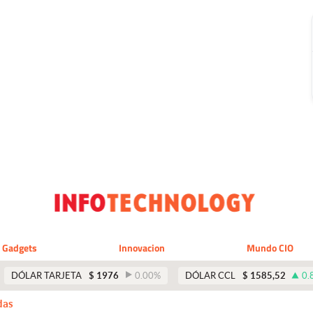
Gadgets
Innovacion
Mundo CIO
DÓLAR TARJETA
$
1976
0.00
%
DÓLAR CCL
$
1585,52
0.
das