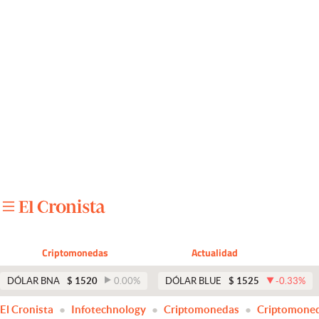
Últimas noticias
Dólar
Members
Economía y Política
Finanzas y Mercados
Mercados Online
Negocios
Columnistas
Criptomonedas
Actualidad
Otras secciones
DÓLAR BNA
$
1520
0.00
%
DÓLAR BLUE
$
1525
-0.33
%
Apertura
El Cronista
Infotechnology
Criptomonedas
Criptomone