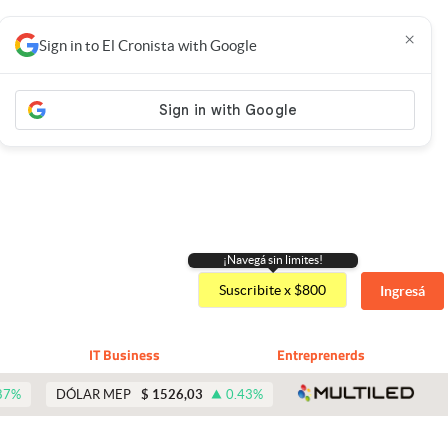
×
Sign in to El Cronista with Google
¡Navegá sin limites!
Suscribite x $800
Ingresá
IT Business
Entreprenerds
abre 
87
%
DÓLAR MEP
$
1526,03
0.43
%