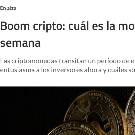
Infotechnology
En alza
Clase
Boom cripto: cuál es la mo
Clima
semana
Mundial 2026
Eventos Corporativos
Las criptomonedas transitan un período de eufo
El Cronista Studio
entusiasma a los inversores ahora y cuáles so
Mediakit
abre en nueva pestaña