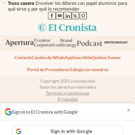
Truco casero
Envolver los dólares con papel aluminio: para
qué sirve y por qué lo recomiendan
abre en nueva pestaña
abre en nueva pestaña
abre en nueva pestaña
abre en nueva pestaña
abre en nueva pestaña
Contacto
Canales de WhatsApp
Suscribite
Quiénes Somos
Portal de Proveedores
Trabajá con nosotros
Copyright 2025 cronista.com
Todos los derechos reservados
Términos y condiciones
Privacidad
Consentimiento
×
Tel:
+54 11 7078-3270
Sign in to El Cronista with Google
cronista.com
es propiedad de El Cronista Comercial S.A Registro de
propiedad intelectual: 56576959