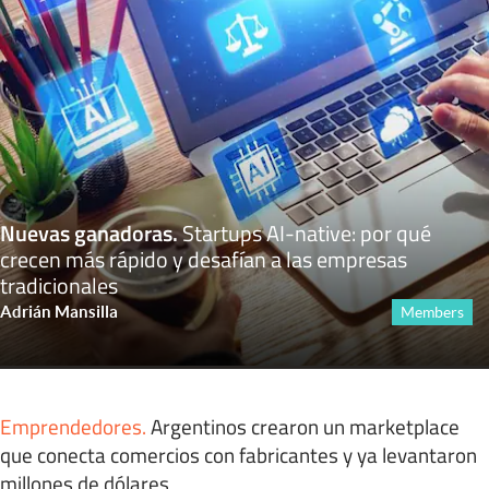
Nuevas ganadoras
.
Startups AI-native: por qué
crecen más rápido y desafían a las empresas
tradicionales
Adrián Mansilla
Members
Emprendedores
.
Argentinos crearon un marketplace
que conecta comercios con fabricantes y ya levantaron
millones de dólares