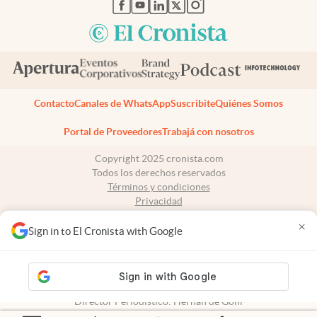
abre en nueva pestaña
abre en nueva pestaña
abre en nueva pestaña
abre en nueva pestaña
abre en nueva pestaña
Contacto
Canales de WhatsApp
Suscribite
Quiénes Somos
Portal de Proveedores
Trabajá con nosotros
Copyright 2025 cronista.com
Todos los derechos reservados
Términos y condiciones
Privacidad
Consentimiento
×
Tel:
+54 11 7078-3270
Sign in to El Cronista with Google
cronista.com
es propiedad de El Cronista Comercial S.A Registro de
propiedad intelectual: 56576959
N° de edición: 10.951 - 8 de agosto de 2026
Director Periodístico: Hernán de Goñi