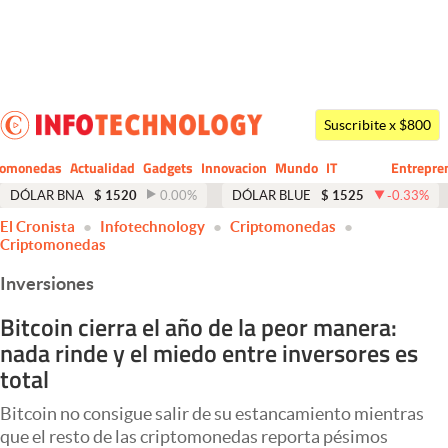
Últimas noticias
Dólar
Suscribite x $800
Members
tomonedas
Actualidad
Gadgets
Innovacion
Mundo
IT
Entrepre
CIO
Business
Economía y Política
DÓLAR BNA
$
1520
0.00
%
DÓLAR BLUE
$
1525
-0.33
%
El Cronista
Infotechnology
Criptomonedas
Finanzas y Mercados
Criptomonedas
Mercados Online
Inversiones
Negocios
Bitcoin cierra el año de la peor manera:
nada rinde y el miedo entre inversores es
Columnistas
total
Otras secciones
Bitcoin no consigue salir de su estancamiento mientras
Apertura
que el resto de las criptomonedas reporta pésimos