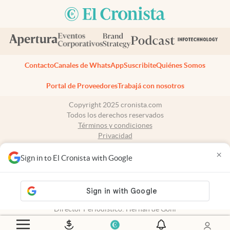
Contacto
Canales de WhatsApp
Suscribite
Quiénes Somos
Portal de Proveedores
Trabajá con nosotros
Copyright 2025 cronista.com
Todos los derechos reservados
Términos y condiciones
Privacidad
Consentimiento
×
Tel:
+54 11 7078-3270
Sign in to El Cronista with Google
cronista.com
es propiedad de El Cronista Comercial S.A Registro de
propiedad intelectual: 56576959
N° de edición: 10.951 - 8 de agosto de 2026
Director Periodístico: Hernán de Goñi