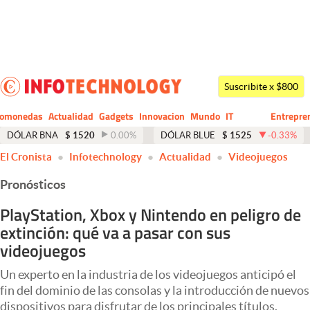
Últimas noticias
Dólar
Suscribite x $800
Members
tomonedas
Actualidad
Gadgets
Innovacion
Mundo
IT
Entrepre
CIO
Business
Economía y Política
DÓLAR BNA
$
1520
0.00
%
DÓLAR BLUE
$
1525
-0.33
%
El Cronista
Infotechnology
Actualidad
Videojuegos
Finanzas y Mercados
Pronósticos
Mercados Online
PlayStation, Xbox y Nintendo en peligro de
Negocios
extinción: qué va a pasar con sus
Columnistas
videojuegos
Otras secciones
Un experto en la industria de los videojuegos anticipó el
fin del dominio de las consolas y la introducción de nuevos
Apertura
dispositivos para disfrutar de los principales títulos.