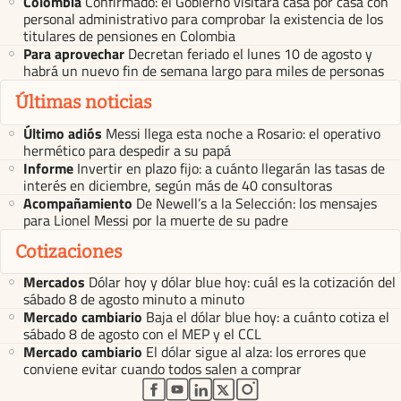
Colombia
Confirmado: el Gobierno visitará casa por casa con
personal administrativo para comprobar la existencia de los
titulares de pensiones en Colombia
Para aprovechar
Decretan feriado el lunes 10 de agosto y
habrá un nuevo fin de semana largo para miles de personas
Últimas noticias
Último adiós
Messi llega esta noche a Rosario: el operativo
hermético para despedir a su papá
Informe
Invertir en plazo fijo: a cuánto llegarán las tasas de
interés en diciembre, según más de 40 consultoras
Acompañamiento
De Newell’s a la Selección: los mensajes
para Lionel Messi por la muerte de su padre
Cotizaciones
Mercados
Dólar hoy y dólar blue hoy: cuál es la cotización del
sábado 8 de agosto minuto a minuto
Mercado cambiario
Baja el dólar blue hoy: a cuánto cotiza el
sábado 8 de agosto con el MEP y el CCL
Mercado cambiario
El dólar sigue al alza: los errores que
conviene evitar cuando todos salen a comprar
abre en nueva pestaña
abre en nueva pestaña
abre en nueva pestaña
abre en nueva pestaña
abre en nueva pestaña