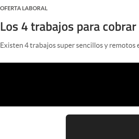
Infotechnology
OFERTA LABORAL
Clase
Los 4 trabajos para cobrar
Clima
Mundial 2026
Existen 4 trabajos super sencillos y remotos 
Eventos Corporativos
El Cronista Studio
Mediakit
abre en nueva pestaña