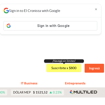
×
Sign in to El Cronista with Google
¡Navegá sin limites!
Suscribite x $800
Ingresá
IT Business
Entreprenerds
abre 
30
%
DÓLAR MEP
$
1521,52
0.23
%