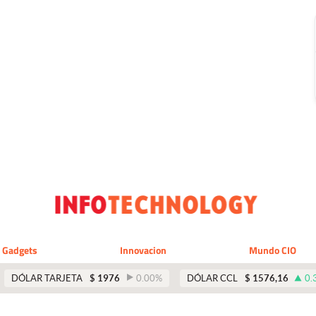
Gadgets
Innovacion
Mundo CIO
DÓLAR TARJETA
$
1976
0.00
%
DÓLAR CCL
$
1576,16
0.