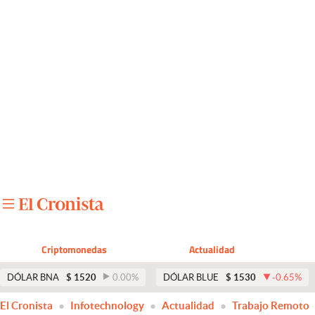
Últimas noticias
Dólar
Members
Economía y Política
Finanzas y Mercados
Mercados Online
Negocios
Columnistas
Criptomonedas
Actualidad
Otras secciones
DÓLAR BNA
$
1520
0.00
%
DÓLAR BLUE
$
1530
-0.65
%
Apertura
El Cronista
Infotechnology
Actualidad
Trabajo Remoto