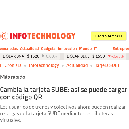
Últimas noticias
Dólar
Suscribite x $800
Members
tomonedas
Actualidad
Gadgets
Innovacion
Mundo
IT
Entrepre
CIO
Business
Economía y Política
DÓLAR BNA
$
1520
0.00
%
DÓLAR BLUE
$
1530
-0.65
%
El Cronista
Infotechnology
Actualidad
Tarjeta SUBE
Finanzas y Mercados
Más rápido
Mercados Online
Cambia la tarjeta SUBE: así se puede cargar
Negocios
con código QR
Columnistas
Los usuarios de trenes y colectivos ahora pueden realizar
Otras secciones
recargas de la tarjeta SUBE mediante sus billeteras
virtuales.
Apertura