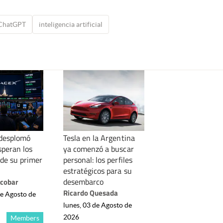
ChatGPT
inteligencia artificial
 desplomó
Tesla en la Argentina
speran los
ya comenzó a buscar
 de su primer
personal: los perfiles
estratégicos para su
desembarco
scobar
Ricardo Quesada
de Agosto de
lunes, 03 de Agosto de
2026
Members