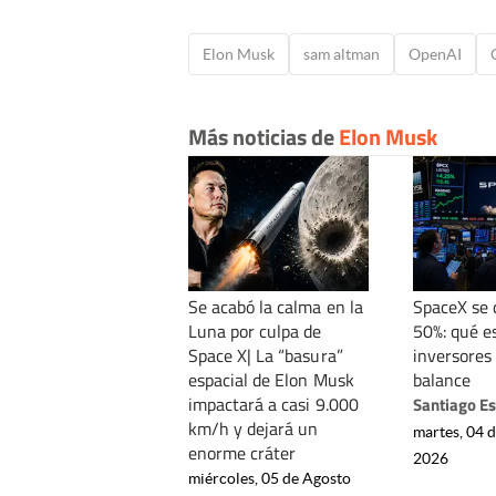
Elon Musk
sam altman
OpenAI
Más noticias de
Elon Musk
Se acabó la calma en la
SpaceX se
Luna por culpa de
50%: qué e
Space X| La “basura”
inversores
espacial de Elon Musk
balance
impactará a casi 9.000
Santiago E
km/h y dejará un
martes, 04 
enorme cráter
2026
miércoles, 05 de Agosto