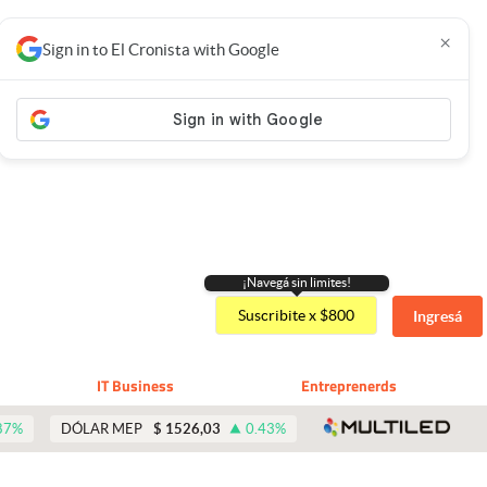
×
Sign in to El Cronista with Google
¡Navegá sin limites!
Suscribite x $800
Ingresá
IT Business
Entreprenerds
abre 
87
%
DÓLAR MEP
$
1526,03
0.43
%