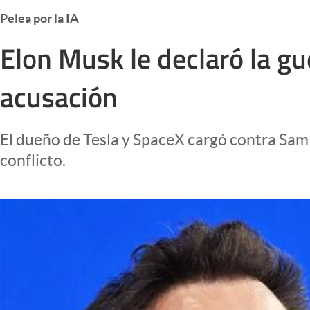
Infotechnology
Pelea por la IA
Clase
Elon Musk le declaró la gu
Clima
acusación
Mundial 2026
Eventos Corporativos
El dueño de Tesla y SpaceX cargó contra Sam
El Cronista Studio
conflicto.
Mediakit
abre en nueva pestaña