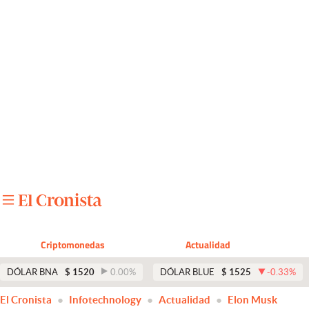
Últimas noticias
Dólar
Members
Economía y Política
Finanzas y Mercados
Mercados Online
Negocios
Columnistas
Criptomonedas
Actualidad
Otras secciones
DÓLAR BNA
$
1520
0.00
%
DÓLAR BLUE
$
1525
-0.33
%
Apertura
El Cronista
Infotechnology
Actualidad
Elon Musk