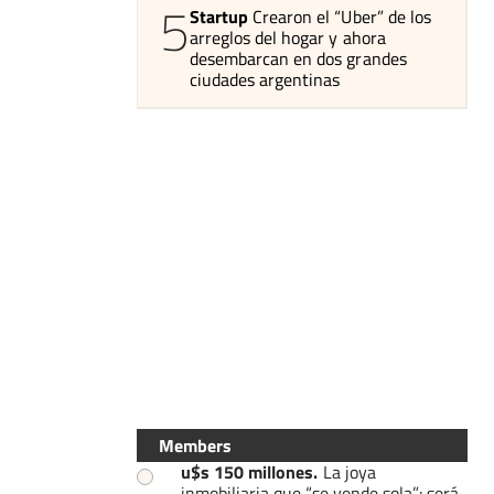
5
Startup
Crearon el “Uber” de los
arreglos del hogar y ahora
desembarcan en dos grandes
ciudades argentinas
Members
u$s 150 millones
.
La joya
inmobiliaria que “se vende sola”: será