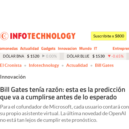
Últimas noticias
Dólar
Suscribite x $800
Members
tomonedas
Actualidad
Gadgets
Innovacion
Mundo
IT
Entrepre
CIO
Business
Economía y Política
DÓLAR BNA
$
1520
0.00
%
DÓLAR BLUE
$
1530
-0.65
%
El Cronista
Infotechnology
Actualidad
Bill Gates
Finanzas y Mercados
Innovación
Mercados Online
Bill Gates tenía razón: esta es la predicción
Negocios
que va a cumplirse antes de lo esperado
Columnistas
Para el cofundador de Microsoft, cada usuario contará con
Otras secciones
su propio asistente virtual. La última novedad de OpenAI
no está tan lejos de cumplir este pronóstico.
Apertura