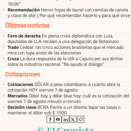
16:00”
Recomendación
Hervir hojas de laurel con ramitas de canela
y clavo de olor | Por qué recomiendan hacerlo y para qué sirve
Últimas noticias
Foro de derecha
En plena crisis diplomática con Lula,
diputados de LLA reciben a una delegación de Bolsonaro
Trade
Cedear: las cinco acciones brasileñas que el mercado
mira con lupa antes de las elecciones
Cruce
La dura respuesta de la UIA a Caputo por sus dichos
sobre la industria nacional: “No ayuda al diálogo”
Cotizaciones
Cotizaciones
DÓLAR a peso colombiano: a cuánto abre la
cotización HOY viernes 7 de agosto
Mercados
Dólar hoy y dólar blue hoy: cuál es la cotización del
viernes 7 de agosto minuto a minuto
Decisión clave
BCRA frente a un dilema: bajar las tasas o
mantener el dólar sub $ 1500
abre en nueva pestaña
abre en nueva pestaña
abre en nueva pestaña
abre en nueva pestaña
abre en nueva pestaña