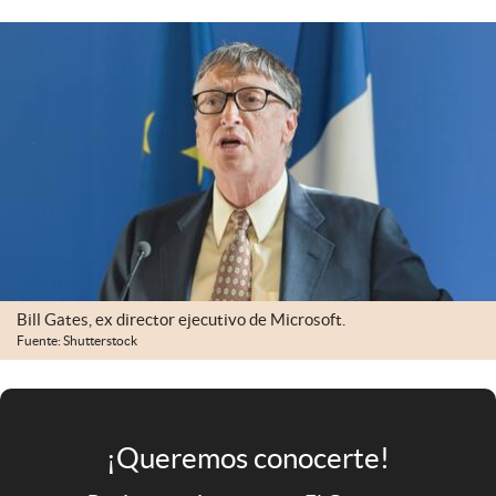
Infotechnology
Clase
Clima
Mundial 2026
Eventos Corporativos
El Cronista Studio
Mediakit
abre en nueva pestaña
Bill Gates, ex director ejecutivo de Microsoft.
Argentina
Fuente: Shutterstock
¡Queremos conocerte!