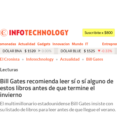
Últimas noticias
Dólar
Suscribite x $800
Members
tomonedas
Actualidad
Gadgets
Innovacion
Mundo
IT
Entrepre
CIO
Business
Economía y Política
DÓLAR BNA
$
1520
0.00
%
DÓLAR BLUE
$
1525
-0.33
%
El Cronista
Infotechnology
Actualidad
Bill Gates
Finanzas y Mercados
Lecturas
Mercados Online
Bill Gates recomienda leer sí o sí alguno de
Negocios
estos libros antes de que termine el
Columnistas
invierno
Otras secciones
El multimillonario estadounidense Bill Gates insiste con
su listado de libros para leer antes de que llegue el verano.
Apertura