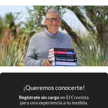
Infotechnology
Clase
Clima
Mundial 2026
Eventos Corporativos
El Cronista Studio
Mediakit
abre en nueva pestaña
Argentina
¡Queremos conocerte!
Registrate sin cargo
en El Cronista
para una experiencia a tu medida.