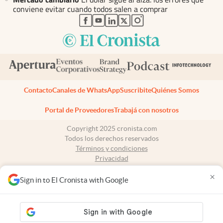
conviene evitar cuando todos salen a comprar
abre en nueva pestaña
abre en nueva pestaña
abre en nueva pestaña
abre en nueva pestaña
abre en nueva pestaña
Contacto
Canales de WhatsApp
Suscribite
Quiénes Somos
Portal de Proveedores
Trabajá con nosotros
Copyright 2025 cronista.com
Todos los derechos reservados
Términos y condiciones
Privacidad
Consentimiento
×
Tel:
+54 11 7078-3270
Sign in to El Cronista with Google
cronista.com
es propiedad de El Cronista Comercial S.A Registro de
propiedad intelectual: 56576959
N° de edición: 10.951 - 8 de agosto de 2026