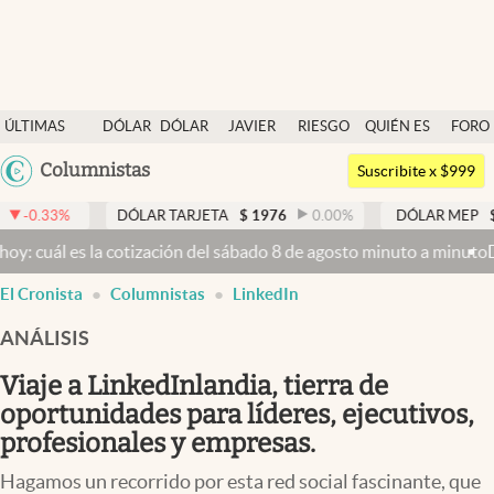
Últimas noticias
ÚLTIMAS
DÓLAR
DÓLAR
JAVIER
RIESGO
QUIÉN ES
FORO
Dólar
NOTICIAS
BLUE
MILEI
PAÍS
QUIÉN
Argentina
Columnistas
Members
Suscribite x $999
España
Economía y Política
DÓLAR TARJETA
$
1976
0.00
%
DÓLAR MEP
$
1526,03
México
es la cotización del sábado 8 de agosto minuto a minuto
Dólar hoy y
Finanzas y Mercados
USA
El Cronista
Columnistas
LinkedIn
Mercados Online
Colombia
Uruguay
ANÁLISIS
Negocios
Viaje a LinkedInlandia, tierra de
Columnistas
oportunidades para líderes, ejecutivos,
Otras secciones
profesionales y empresas.
Apertura
Hagamos un recorrido por esta red social fascinante, que