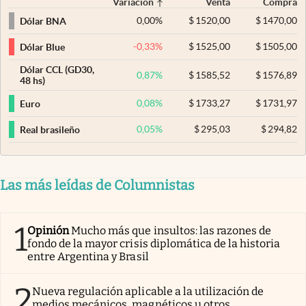
Variación
Venta
Compra
0,00
%
$
1520,00
$
1470,00
Dólar BNA
-0,33
%
$
1525,00
$
1505,00
Dólar Blue
Dólar CCL (GD30,
0,87
%
$
1585,52
$
1576,89
48 hs)
0,08
%
$
1733,27
$
1731,97
Euro
0,05
%
$
295,03
$
294,82
Real brasileño
Las más leídas de Columnistas
1
Opinión
Mucho más que insultos: las razones de
fondo de la mayor crisis diplomática de la historia
entre Argentina y Brasil
2
Nueva regulación aplicable a la utilización de
medios mecánicos, magnéticos u otros