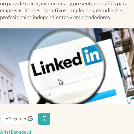
no para de crecer, evolucionar y presentar desafíos para
Infotechnology
empresas, líderes, ejecutivos, empleados, estudiantes,
Clase
profesionales independientes y emprendedores.
Clima
Mundial 2026
Eventos Corporativos
El Cronista Studio
Mediakit
abre en nueva pestaña
Argentina
+
Seguir
en
abre en nueva pestaña
Ariel Benedetti