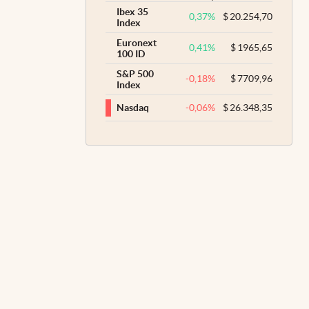
Ibex 35
0,37
%
$
20.254,70
Index
Euronext
0,41
%
$
1965,65
100 ID
S&P 500
-0,18
%
$
7709,96
Index
-0,06
%
$
26.348,35
Nasdaq