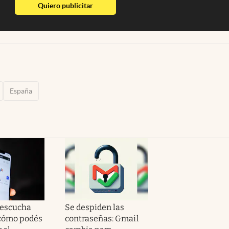
abre en nueva pestaña
Quiero publicitar
España
 escucha
Se despiden las
cómo podés
contraseñas: Gmail