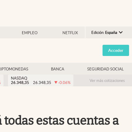
Edición:
España
EMPLEO
NETFLIX
Argentina
Acceder
España
México
RIPTOMONEDAS
BANCA
SEGURIDAD SOCIAL
USA
NASDAQ
Colombia
Ver más cotizaciones
%
26.348,35
26.348,35
-0.06
%
Uruguay
 todas estas cuentas a