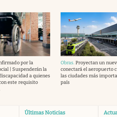
nfirmado por la
Obras
.
Proyectan un nuev
cial | Suspenderán la
conectará el aeropuerto 
discapacidad a quienes
las ciudades más importa
on este requisito
país
l
Últimas Noticias
Actua