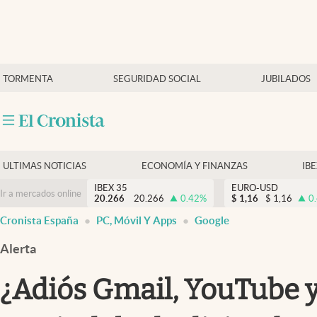
Últimas Noticias
TORMENTA
SEGURIDAD SOCIAL
JUBILADOS
Economía y finanzas
Política
Actualidad
Criptomonedas
ULTIMAS NOTICIAS
ECONOMÍA Y FINANZAS
IB
IBEX 35
EURO-USD
Ir a mercados online
20.266
20.266
0.42
%
$
1,16
$
1,16
0
Cronista España
PC, Móvil Y Apps
Google
Alerta
¿Adiós Gmail, YouTube y