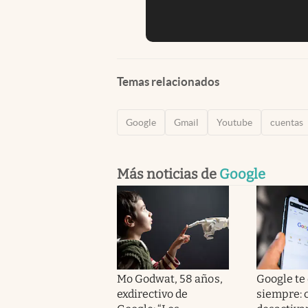
Temas relacionados
Google
Gmail
Youtube
cuentas
Más noticias de
Google
Mo Godwat, 58 años,
Google te
exdirectivo de
siempre: 