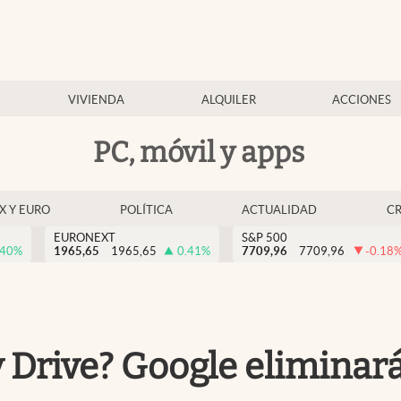
VIVIENDA
ALQUILER
ACCIONES
PC, móvil y apps
EX Y EURO
POLÍTICA
ACTUALIDAD
C
EURONEXT
S&P 500
.40
%
1965,65
1965,65
0.41
%
7709,96
7709,96
-0.18
 Drive? Google eliminará