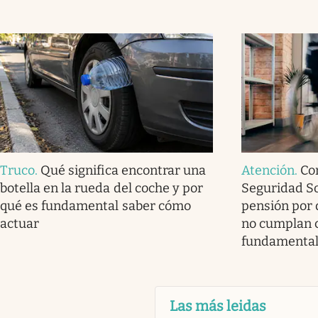
Truco
.
Qué significa encontrar una
Atención
.
Co
botella en la rueda del coche y por
Seguridad So
qué es fundamental saber cómo
pensión por 
actuar
no cumplan c
fundamenta
Las más leidas