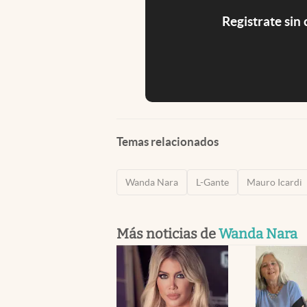
Registrate sin
Temas relacionados
Wanda Nara
L-Gante
Mauro Icardi
Más noticias de
Wanda Nara