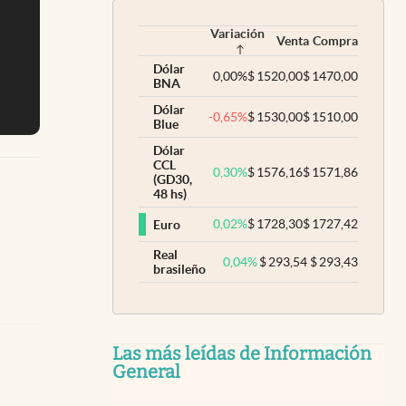
Variación
Venta
Compra
Dólar
0,00
%
$
1520,00
$
1470,00
BNA
Dólar
-0,65
%
$
1530,00
$
1510,00
Blue
Dólar
CCL
0,30
%
$
1576,16
$
1571,86
(GD30,
48 hs)
0,02
%
$
1728,30
$
1727,42
Euro
Real
0,04
%
$
293,54
$
293,43
brasileño
Las más leídas de Información
General