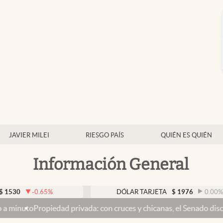
JAVIER MILEI
RIESGO PAÍS
QUIÉN ES QUIÉN
Información General
-0.65
%
DÓLAR TARJETA
$
1976
0.00
%
edad privada: con cruces y chicanas, el Senado discute el proyect