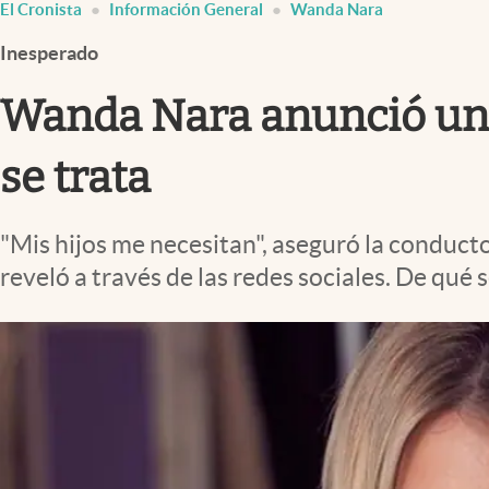
El Cronista
Información General
Wanda Nara
Infotechnology
Inesperado
Clase
Clima
Wanda Nara anunció una 
Mundial 2026
se trata
Eventos Corporativos
El Cronista Studio
"Mis hijos me necesitan", aseguró la conducto
Mediakit
reveló a través de las redes sociales. De qué s
abre en nueva pestaña