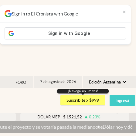
×
Sign in to El Cronista with Google
7 de agosto de 2026
Edición:
Argentina
FORO
¡Navegá sin limites!
Argentina
Suscribite x $999
Ingresá
España
México
DÓLAR MEP
$
1521,52
0.23
%
DÓLAR B
USA
o y se votaría pasada la medianoche
Dólar hoy y dólar blue hoy: cuá
Colombia