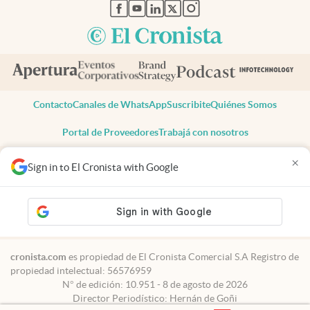
abre en nueva pestaña
abre en nueva pestaña
abre en nueva pestaña
abre en nueva pestaña
abre en nueva pestaña
Contacto
Canales de WhatsApp
Suscribite
Quiénes Somos
Portal de Proveedores
Trabajá con nosotros
Copyright 2025 cronista.com
×
Sign in to El Cronista with Google
Todos los derechos reservados
Términos y condiciones
Privacidad
Consentimiento
Tel:
+54 11 7078-3270
cronista.com
es propiedad de El Cronista Comercial S.A Registro de
propiedad intelectual: 56576959
N° de edición: 10.951 - 8 de agosto de 2026
Director Periodístico: Hernán de Goñi