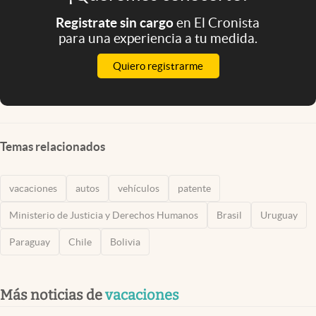
Registrate sin cargo
en El Cronista
para una experiencia a tu medida.
Quiero registrarme
Temas relacionados
vacaciones
autos
vehículos
patente
Ministerio de Justicia y Derechos Humanos
Brasil
Uruguay
Paraguay
Chile
Bolivia
Más noticias de
vacaciones