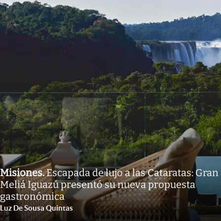
Misiones
.
Escapada de lujo a las Cataratas: Gran
Meliá Iguazú presentó su nueva propuesta
gastronómica
Luz De Sousa Quintas