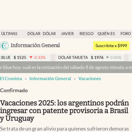
Últimas noticias
ÚLTIMAS
DÓLAR
DÓLAR
JAVIER
RIESGO
QUIÉN ES
FORO
Dólar
NOTICIAS
BLUE
MILEI
PAÍS
QUIÉN
Argentina
Información General
Members
Suscribite x $999
España
Economía y Política
-0.33
%
DÓLAR TARJETA
$
1976
0.00
%
DÓLAR MEP
$
México
 es la cotización del sábado 8 de agosto minuto a minuto
Dólar hoy 
Finanzas y Mercados
USA
El Cronista
Información General
Vacaciones
Mercados Online
Colombia
Uruguay
Confirmado
Negocios
Vacaciones 2025: los argentinos podrán
Columnistas
ingresar con patente provisoria a Brasil
Otras secciones
y Uruguay
Apertura
Se trata de un gran alivio para quienes sufrieron demoras