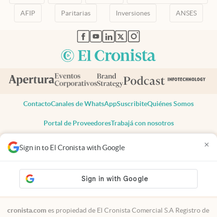
AFIP
Paritarias
Inversiones
ANSES
abre en nueva pestaña
abre en nueva pestaña
abre en nueva pestaña
abre en nueva pestaña
abre en nueva pestaña
Contacto
Canales de WhatsApp
Suscribite
Quiénes Somos
Portal de Proveedores
Trabajá con nosotros
Copyright 2025 cronista.com
×
Sign in to El Cronista with Google
Todos los derechos reservados
Términos y condiciones
Privacidad
Consentimiento
Tel:
+54 11 7078-3270
cronista.com
es propiedad de El Cronista Comercial S.A Registro de