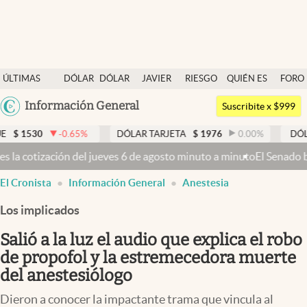
Últimas noticias
ÚLTIMAS
DÓLAR
DÓLAR
JAVIER
RIESGO
QUIÉN ES
FORO
Dólar
NOTICIAS
BLUE
MILEI
PAÍS
QUIÉN
Argentina
Información General
Members
Suscribite x $999
España
Economía y Política
-0.65
%
DÓLAR TARJETA
$
1976
0.00
%
DÓLAR MEP
$
1
México
es 6 de agosto minuto a minuto
El Senado busca aprobar la Ley de Pro
Finanzas y Mercados
USA
El Cronista
Información General
Anestesia
Mercados Online
Colombia
Uruguay
Los implicados
Negocios
Salió a la luz el audio que explica el robo
Columnistas
de propofol y la estremecedora muerte
Otras secciones
del anestesiólogo
Apertura
Dieron a conocer la impactante trama que vincula al