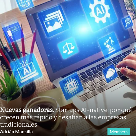
Nuevas ganadoras
.
Startups AI-native: por qué
crecen más rápido y desafían a las empresas
tradicionales
Adrián Mansilla
Members