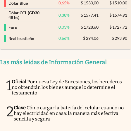
-0,65
%
$
1530,00
$
1510,00
Dólar Blue
Dólar CCL (GD30,
0,38
%
$
1577,41
$
1574,91
48 hs)
0,03
%
$
1728,60
$
1727,72
Euro
0,66
%
$
294,06
$
293,90
Real brasileño
Las más leídas de Información General
1
Oficial
Por nueva Ley de Sucesiones, los herederos
no obtendrán los bienes aunque lo determine el
testamento
2
Clave
Cómo cargar la batería del celular cuando no
hay electricidad en casa: la manera más efectiva,
sencilla y segura