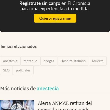
Registrate sin cargo
en El Cronista
para una experiencia a tu medida.
Quiero registrarme
Temas relacionados
anestesia
fentanilo
drogas
Hospital Italiano
Muerte
SEO
policiales
Más noticias de
anestesia
Alerta ANMAT: retiran del
mercado un reconocido