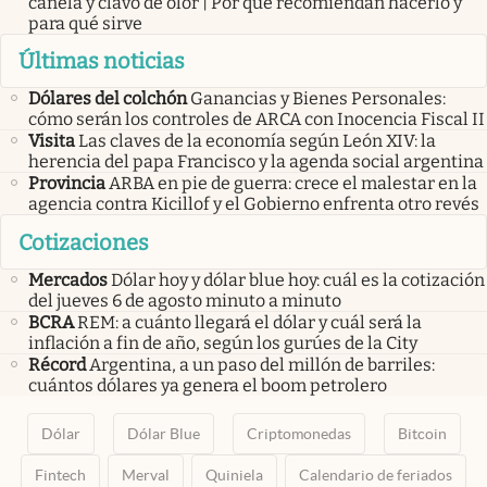
canela y clavo de olor | Por qué recomiendan hacerlo y
para qué sirve
Últimas noticias
Dólares del colchón
Ganancias y Bienes Personales:
cómo serán los controles de ARCA con Inocencia Fiscal II
Visita
Las claves de la economía según León XIV: la
herencia del papa Francisco y la agenda social argentina
Provincia
ARBA en pie de guerra: crece el malestar en la
agencia contra Kicillof y el Gobierno enfrenta otro revés
Cotizaciones
Mercados
Dólar hoy y dólar blue hoy: cuál es la cotización
del jueves 6 de agosto minuto a minuto
BCRA
REM: a cuánto llegará el dólar y cuál será la
inflación a fin de año, según los gurúes de la City
Récord
Argentina, a un paso del millón de barriles:
cuántos dólares ya genera el boom petrolero
Dólar
Dólar Blue
Criptomonedas
Bitcoin
Fintech
Merval
Quiniela
Calendario de feriados