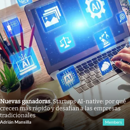
Nuevas ganadoras
.
Startups AI-native: por qué
crecen más rápido y desafían a las empresas
tradicionales
Adrián Mansilla
Members