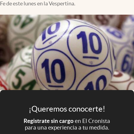
Fe de este lunes en la Vespertina.
Infotechnology
Clase
Clima
Mundial 2026
Eventos Corporativos
El Cronista Studio
Mediakit
abre en nueva pestaña
Argentina
¡Queremos conocerte!
Registrate sin cargo
en El Cronista
para una experiencia a tu medida.