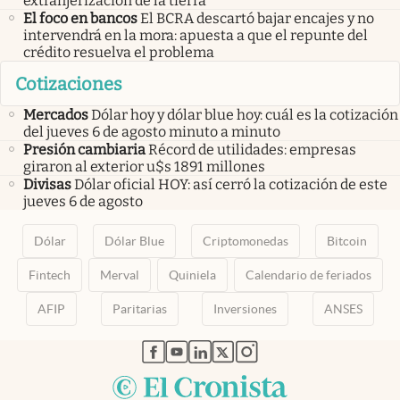
extranjerización de la tierra
El foco en bancos
El BCRA descartó bajar encajes y no
intervendrá en la mora: apuesta a que el repunte del
crédito resuelva el problema
Cotizaciones
Mercados
Dólar hoy y dólar blue hoy: cuál es la cotización
del jueves 6 de agosto minuto a minuto
Presión cambiaria
Récord de utilidades: empresas
giraron al exterior u$s 1891 millones
Divisas
Dólar oficial HOY: así cerró la cotización de este
jueves 6 de agosto
Dólar
Dólar Blue
Criptomonedas
Bitcoin
Fintech
Merval
Quiniela
Calendario de feriados
AFIP
Paritarias
Inversiones
ANSES
abre en nueva pestaña
abre en nueva pestaña
abre en nueva pestaña
abre en nueva pestaña
abre en nueva pestaña