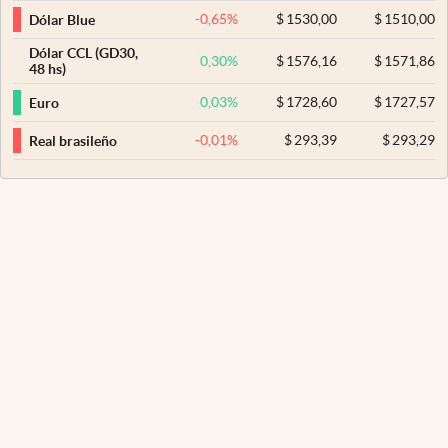
-0,65
%
$
1530,00
$
1510,00
Dólar Blue
Dólar CCL (GD30,
0,30
%
$
1576,16
$
1571,86
48 hs)
0,03
%
$
1728,60
$
1727,57
Euro
-0,01
%
$
293,39
$
293,29
Real brasileño