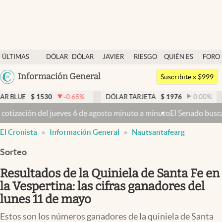
Últimas noticias
ÚLTIMAS
DÓLAR
DÓLAR
JAVIER
RIESGO
QUIÉN ES
FORO
Dólar
NOTICIAS
BLUE
MILEI
PAÍS
QUIÉN
Argentina
Información General
Members
Suscribite x $999
España
Economía y Política
1530
-0.65
%
DÓLAR TARJETA
$
1976
0.00
%
DÓLAR 
México
s 6 de agosto minuto a minuto
El Senado busca aprobar la Ley de Prop
Finanzas y Mercados
USA
El Cronista
Información General
Nautsantafearg
Mercados Online
Colombia
Uruguay
Sorteo
Negocios
Resultados de la Quiniela de Santa Fe en
Columnistas
la Vespertina: las cifras ganadores del
Otras secciones
lunes 11 de mayo
Apertura
Estos son los números ganadores de la quiniela de Santa