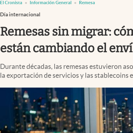
El Cronista
Información General
Remesa
Infotechnology
Día internacional
Clase
Clima
Remesas sin migrar: cómo
Mundial 2026
están cambiando el enví
Eventos Corporativos
El Cronista Studio
Durante décadas, las remesas estuvieron asoc
Mediakit
la exportación de servicios y las stablecoin
abre en nueva pestaña