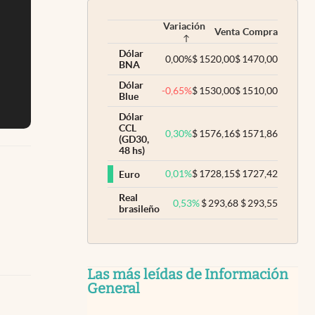
Variación
Venta
Compra
Dólar
0,00
%
$
1520,00
$
1470,00
BNA
Dólar
-0,65
%
$
1530,00
$
1510,00
Blue
Dólar
CCL
0,30
%
$
1576,16
$
1571,86
(GD30,
48 hs)
0,01
%
$
1728,15
$
1727,42
Euro
Real
0,53
%
$
293,68
$
293,55
brasileño
Las más leídas de Información
General