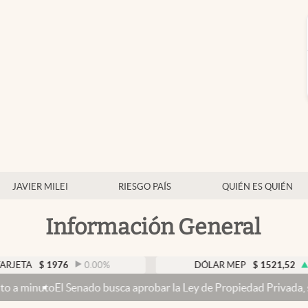
JAVIER MILEI
RIESGO PAÍS
QUIÉN ES QUIÉN
Información General
976
0.00
%
DÓLAR MEP
$
1521,52
0.23
%
ado busca aprobar la Ley de Propiedad Privada, sin el capítulo de 