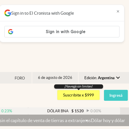
×
Sign in to El Cronista with Google
6 de agosto de 2026
Edición:
Argentina
FORO
¡Navegá sin limites!
Argentina
Suscribite x $999
Ingresá
España
México
DÓLAR BNA
$
1520
0.00
%
DÓLA
USA
venta de tierras a extranjeros
Dólar hoy y dólar blue hoy: cuál es l
Colombia