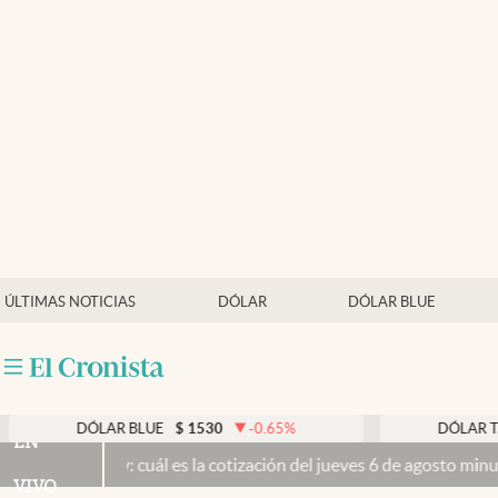
Últimas noticias
Dólar
Members
Economía y Política
Finanzas y Mercados
Mercados Online
ÚLTIMAS NOTICIAS
DÓLAR
DÓLAR BLUE
Negocios
Columnistas
Otras secciones
DÓLAR BLUE
$
1530
-0.65
%
DÓLAR TARJETA
$
1
EN
 cuál es la cotización del jueves 6 de agosto minuto a minuto
El Sen
Apertura
VIVO