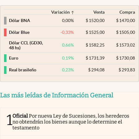
Variación
Venta
Compra
0,00
%
$
1520,00
$
1470,00
Dólar BNA
-0,33
%
$
1525,00
$
1505,00
Dólar Blue
Dólar CCL (GD30,
0,66
%
$
1582,25
$
1573,02
48 hs)
0,19
%
$
1731,39
$
1730,08
Euro
0,23
%
$
294,08
$
293,83
Real brasileño
Las más leídas de Información General
1
Oficial
Por nueva Ley de Sucesiones, los herederos
no obtendrán los bienes aunque lo determine el
testamento