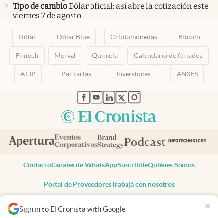
Tipo de cambio
Dólar oficial: así abre la cotización este
viernes 7 de agosto
Dólar
Dólar Blue
Criptomonedas
Bitcoin
Fintech
Merval
Quiniela
Calendario de feriados
AFIP
Paritarias
Inversiones
ANSES
abre en nueva pestaña
abre en nueva pestaña
abre en nueva pestaña
abre en nueva pestaña
abre en nueva pestaña
Contacto
Canales de WhatsApp
Suscribite
Quiénes Somos
Portal de Proveedores
Trabajá con nosotros
Copyright 2025 cronista.com
×
Sign in to El Cronista with Google
Todos los derechos reservados