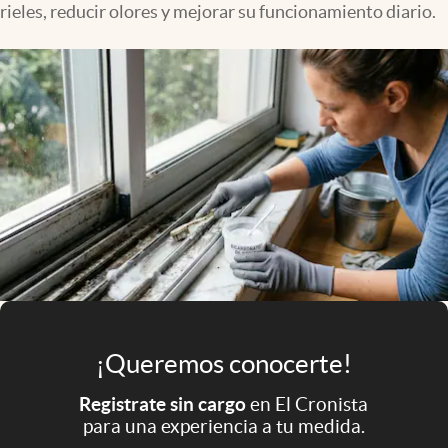
rieles, reducir olores y mejorar su funcionamiento diario.
Infotechnology
Clase
Clima
Mundial 2026
Eventos Corporativos
El Cronista Studio
Mediakit
abre en nueva pestaña
Argentina
¡Queremos conocerte!
Registrate sin cargo
en El Cronista
para una experiencia a tu medida.