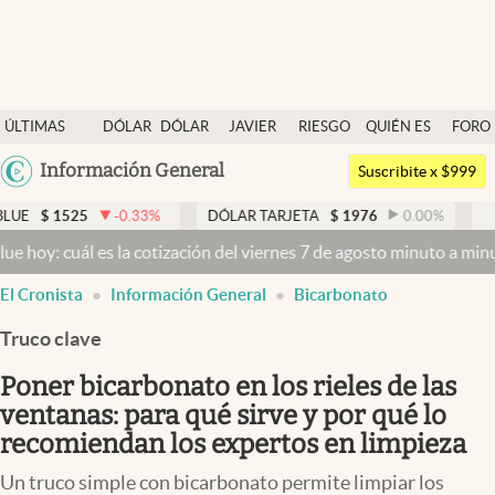
Últimas noticias
ÚLTIMAS
DÓLAR
DÓLAR
JAVIER
RIESGO
QUIÉN ES
FORO
Dólar
NOTICIAS
BLUE
MILEI
PAÍS
QUIÉN
Argentina
Información General
Members
Suscribite x $999
España
Economía y Política
-0.33
%
DÓLAR TARJETA
$
1976
0.00
%
DÓLAR MEP
$
México
 la cotización del viernes 7 de agosto minuto a minuto
Dólar hoy y d
Finanzas y Mercados
USA
El Cronista
Información General
Bicarbonato
Mercados Online
Colombia
Uruguay
Truco clave
Negocios
Poner bicarbonato en los rieles de las
Columnistas
ventanas: para qué sirve y por qué lo
Otras secciones
recomiendan los expertos en limpieza
Apertura
Un truco simple con bicarbonato permite limpiar los