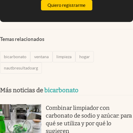
Quiero registrarme
Temas relacionados
bicarbonato
ventana
limpieza
hogar
nautbresultadoarg
Más noticias de
bicarbonato
Combinar limpiador con
carbonato de sodio y azúcar: para
qué se utiliza y por qué lo
sugieren