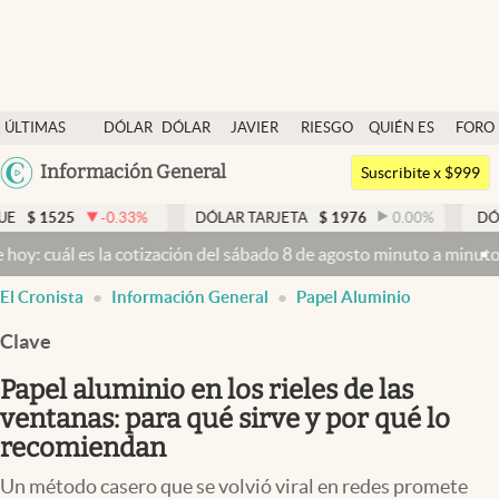
Últimas noticias
ÚLTIMAS
DÓLAR
DÓLAR
JAVIER
RIESGO
QUIÉN ES
FORO
Dólar
NOTICIAS
BLUE
MILEI
PAÍS
QUIÉN
Argentina
Información General
Members
Suscribite x $999
España
Economía y Política
.33
%
DÓLAR TARJETA
$
1976
0.00
%
DÓLAR MEP
$
152
México
a cotización del sábado 8 de agosto minuto a minuto
Dólar hoy y dól
Finanzas y Mercados
USA
El Cronista
Información General
Papel Aluminio
Mercados Online
Colombia
Uruguay
Clave
Negocios
Papel aluminio en los rieles de las
Columnistas
ventanas: para qué sirve y por qué lo
Otras secciones
recomiendan
Apertura
Un método casero que se volvió viral en redes promete