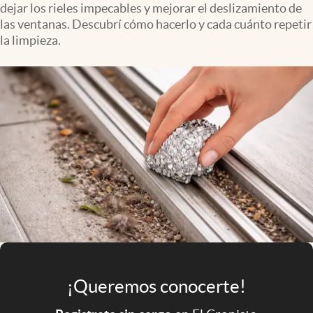
dejar los rieles impecables y mejorar el deslizamiento de
Infotechnology
las ventanas. Descubrí cómo hacerlo y cada cuánto repetir
Clase
la limpieza.
Clima
Mundial 2026
Eventos Corporativos
El Cronista Studio
Mediakit
abre en nueva pestaña
Argentina
¡Queremos conocerte!