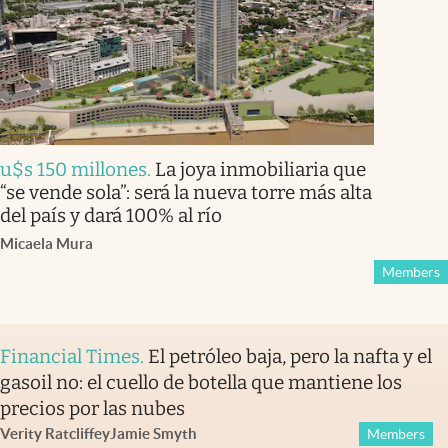
u$s 150 millones
.
La joya inmobiliaria que
“se vende sola”: será la nueva torre más alta
del país y dará 100% al río
Micaela Mura
Members
Financial Times
.
El petróleo baja, pero la nafta y el
gasoil no: el cuello de botella que mantiene los
precios por las nubes
Verity Ratcliffe
y
Jamie Smyth
Members