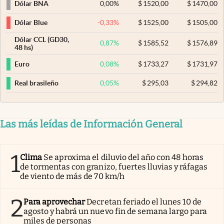
0,00
%
$
1520,00
$
1470,00
Dólar BNA
-0,33
%
$
1525,00
$
1505,00
Dólar Blue
Dólar CCL (GD30,
0,87
%
$
1585,52
$
1576,89
48 hs)
0,08
%
$
1733,27
$
1731,97
Euro
0,05
%
$
295,03
$
294,82
Real brasileño
Las más leídas de Información General
1
Clima
Se aproxima el diluvio del año con 48 horas
de tormentas con granizo, fuertes lluvias y ráfagas
de viento de más de 70 km/h
2
Para aprovechar
Decretan feriado el lunes 10 de
agosto y habrá un nuevo fin de semana largo para
miles de personas