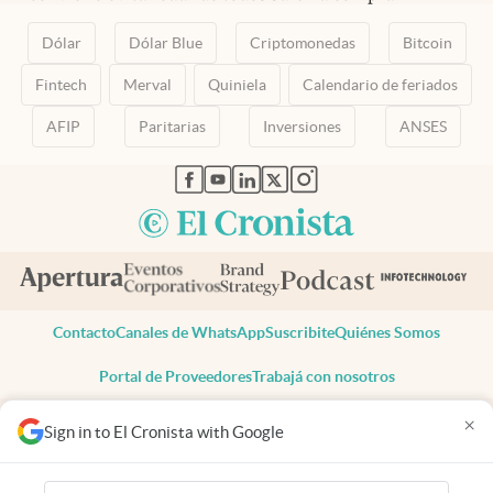
Dólar
Dólar Blue
Criptomonedas
Bitcoin
Fintech
Merval
Quiniela
Calendario de feriados
AFIP
Paritarias
Inversiones
ANSES
abre en nueva pestaña
abre en nueva pestaña
abre en nueva pestaña
abre en nueva pestaña
abre en nueva pestaña
Contacto
Canales de WhatsApp
Suscribite
Quiénes Somos
Portal de Proveedores
Trabajá con nosotros
Copyright 2025 cronista.com
×
Sign in to El Cronista with Google
Todos los derechos reservados
Términos y condiciones
Privacidad