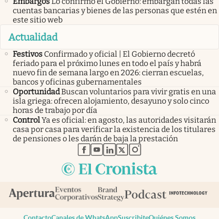
Embargos
Lo confirmó el Gobierno: embargan todas las
cuentas bancarias y bienes de las personas que estén en
este sitio web
Actualidad
Festivos
Confirmado y oficial | El Gobierno decretó
feriado para el próximo lunes en todo el país y habrá
nuevo fin de semana largo en 2026: cierran escuelas,
bancos y oficinas gubernamentales
Oportunidad
Buscan voluntarios para vivir gratis en una
isla griega: ofrecen alojamiento, desayuno y solo cinco
horas de trabajo por día
Control
Ya es oficial: en agosto, las autoridades visitarán
casa por casa para verificar la existencia de los titulares
de pensiones o les darán de baja la prestación
abre en nueva pestaña
abre en nueva pestaña
abre en nueva pestaña
abre en nueva pestaña
abre en nueva pestaña
Contacto
Canales de WhatsApp
Suscribite
Quiénes Somos