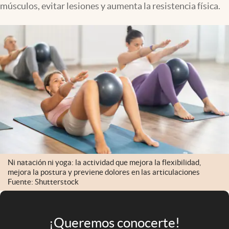
músculos, evitar lesiones y aumenta la resistencia física.
Infotechnology
Clase
Clima
Mundial 2026
Eventos Corporativos
El Cronista Studio
Mediakit
abre en nueva pestaña
Argentina
Ni natación ni yoga: la actividad que mejora la flexibilidad,
mejora la postura y previene dolores en las articulaciones
Fuente: Shutterstock
¡Queremos conocerte!