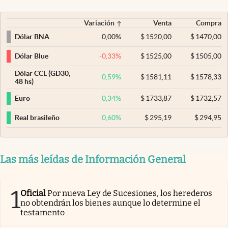
Variación
Venta
Compra
0,00
%
$
1520,00
$
1470,00
Dólar BNA
-0,33
%
$
1525,00
$
1505,00
Dólar Blue
Dólar CCL (GD30,
0,59
%
$
1581,11
$
1578,33
48 hs)
0,34
%
$
1733,87
$
1732,57
Euro
0,60
%
$
295,19
$
294,95
Real brasileño
Las más leídas de Información General
1
Oficial
Por nueva Ley de Sucesiones, los herederos
no obtendrán los bienes aunque lo determine el
testamento