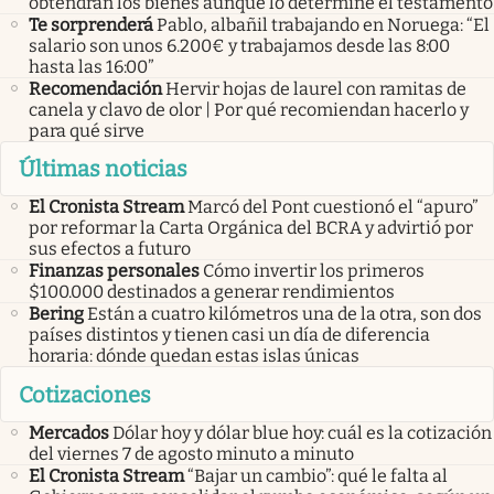
obtendrán los bienes aunque lo determine el testamento
Te sorprenderá
Pablo, albañil trabajando en Noruega: “El
salario son unos 6.200€ y trabajamos desde las 8:00
hasta las 16:00”
Recomendación
Hervir hojas de laurel con ramitas de
canela y clavo de olor | Por qué recomiendan hacerlo y
para qué sirve
Últimas noticias
El Cronista Stream
Marcó del Pont cuestionó el “apuro”
por reformar la Carta Orgánica del BCRA y advirtió por
sus efectos a futuro
Finanzas personales
Cómo invertir los primeros
$100.000 destinados a generar rendimientos
Bering
Están a cuatro kilómetros una de la otra, son dos
países distintos y tienen casi un día de diferencia
horaria: dónde quedan estas islas únicas
Cotizaciones
Mercados
Dólar hoy y dólar blue hoy: cuál es la cotización
del viernes 7 de agosto minuto a minuto
El Cronista Stream
“Bajar un cambio”: qué le falta al