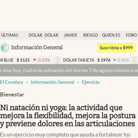
Últimas noticias
ÚLTIMAS
DÓLAR
DÓLAR
JAVIER
RIESGO
QUIÉN ES
FORO
Dólar
NOTICIAS
BLUE
MILEI
PAÍS
QUIÉN
Argentina
Información General
Members
Suscribite x $999
España
Economía y Política
25
-0.33
%
DÓLAR TARJETA
$
1976
0.00
%
DÓLAR MEP
México
uál es la cotización del viernes 7 de agosto minuto a minuto
Dólar h
Finanzas y Mercados
USA
El Cronista
Información General
Ejercicio
Mercados Online
Colombia
Uruguay
Bienestar
Negocios
Ni natación ni yoga: la actividad que
Columnistas
mejora la flexibilidad, mejora la postura
Otras secciones
y previene dolores en las articulaciones
Apertura
Es un ejercicio muy completo que ayuda a fortalecer los