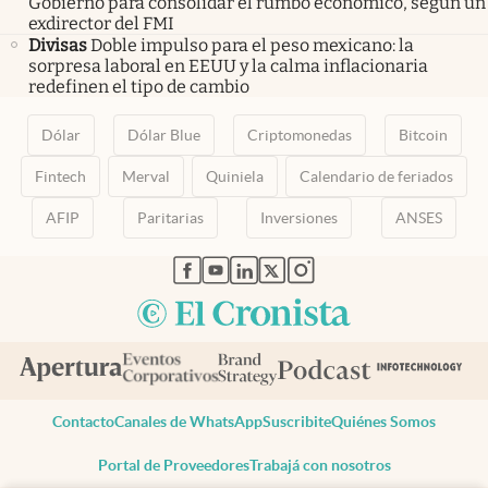
Gobierno para consolidar el rumbo económico, según un
exdirector del FMI
Divisas
Doble impulso para el peso mexicano: la
sorpresa laboral en EEUU y la calma inflacionaria
redefinen el tipo de cambio
Dólar
Dólar Blue
Criptomonedas
Bitcoin
Fintech
Merval
Quiniela
Calendario de feriados
AFIP
Paritarias
Inversiones
ANSES
abre en nueva pestaña
abre en nueva pestaña
abre en nueva pestaña
abre en nueva pestaña
abre en nueva pestaña
Contacto
Canales de WhatsApp
Suscribite
Quiénes Somos
Portal de Proveedores
Trabajá con nosotros