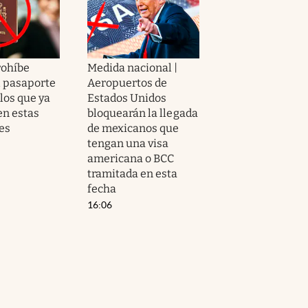
rohíbe
Medida nacional |
l pasaporte
Aeropuertos de
los que ya
Estados Unidos
n estas
bloquearán la llegada
es
de mexicanos que
tengan una visa
americana o BCC
tramitada en esta
fecha
16:06