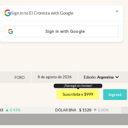
×
Sign in to El Cronista with Google
8 de agosto de 2026
Edición:
Argentina
FORO
¡Navegá sin limites!
Argentina
Suscribite x $999
Ingresá
España
México
%
DÓLAR BNA
$
1520
0.00
%
USA
Colombia