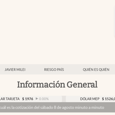
JAVIER MILEI
RIESGO PAÍS
QUIÉN ES QUIÉN
Información General
TA
$
1976
0.00
%
DÓLAR MEP
$
1526,03
0.43
ización del sábado 8 de agosto minuto a minuto