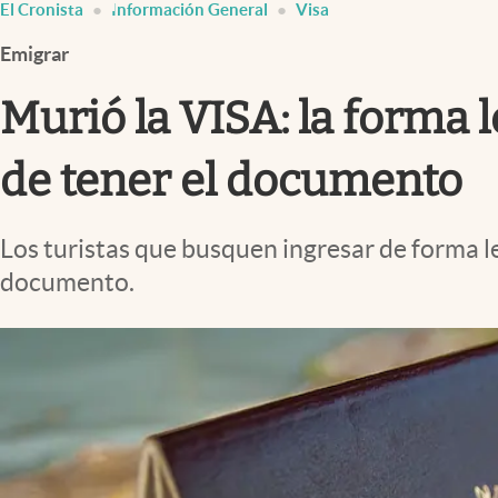
El Cronista
Información General
Visa
Infotechnology
Emigrar
Clase
Clima
Murió la VISA: la forma 
Mundial 2026
de tener el documento
Eventos Corporativos
El Cronista Studio
Los turistas que busquen ingresar de forma l
Mediakit
documento.
abre en nueva pestaña