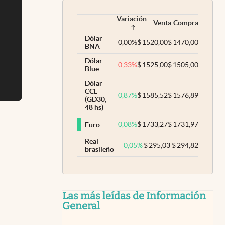
Variación
Venta
Compra
Dólar
0,00
%
$
1520,00
$
1470,00
BNA
Dólar
-0,33
%
$
1525,00
$
1505,00
Blue
Dólar
CCL
0,87
%
$
1585,52
$
1576,89
(GD30,
48 hs)
0,08
%
$
1733,27
$
1731,97
Euro
Real
0,05
%
$
295,03
$
294,82
brasileño
Las más leídas de Información
General