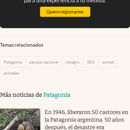
para una experiencia a tu medida.
Quiero registrarme
Temas relacionados
Patagonia
parque nacional
milagro
SEO
animal
animales
Más noticias de
Patagonia
En 1946, liberaron 50 castores en
la Patagonia argentina. 50 años
después, el desastre era