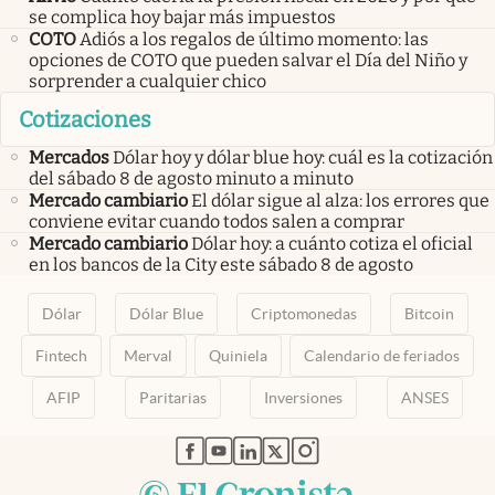
se complica hoy bajar más impuestos
COTO
Adiós a los regalos de último momento: las
opciones de COTO que pueden salvar el Día del Niño y
sorprender a cualquier chico
Cotizaciones
Mercados
Dólar hoy y dólar blue hoy: cuál es la cotización
del sábado 8 de agosto minuto a minuto
Mercado cambiario
El dólar sigue al alza: los errores que
conviene evitar cuando todos salen a comprar
Mercado cambiario
Dólar hoy: a cuánto cotiza el oficial
en los bancos de la City este sábado 8 de agosto
Dólar
Dólar Blue
Criptomonedas
Bitcoin
Fintech
Merval
Quiniela
Calendario de feriados
AFIP
Paritarias
Inversiones
ANSES
abre en nueva pestaña
abre en nueva pestaña
abre en nueva pestaña
abre en nueva pestaña
abre en nueva pestaña