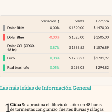
Variación
Venta
Compra
0,00
%
$
1520,00
$
1470,00
Dólar BNA
-0,33
%
$
1525,00
$
1505,00
Dólar Blue
Dólar CCL (GD30,
0,87
%
$
1585,52
$
1576,89
48 hs)
0,08
%
$
1733,27
$
1731,97
Euro
0,05
%
$
295,03
$
294,82
Real brasileño
Las más leídas de Información General
1
Clima
Se aproxima el diluvio del año con 48 horas
de tormentas con granizo, fuertes lluvias y ráfagas