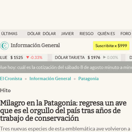
Últimas noticias
ÚLTIMAS
DÓLAR
DÓLAR
JAVIER
RIESGO
QUIÉN ES
FORO
Dólar
NOTICIAS
BLUE
MILEI
PAÍS
QUIÉN
Argentina
Información General
Members
Suscribite x $999
España
Economía y Política
0.33
%
DÓLAR TARJETA
$
1976
0.00
%
DÓLAR MEP
$
152
México
 la cotización del sábado 8 de agosto minuto a minuto
Dólar hoy y d
Finanzas y Mercados
USA
El Cronista
Información General
Patagonia
Mercados Online
Colombia
Uruguay
Hito
Negocios
Milagro en la Patagonia: regresa un ave
Columnistas
que es el orgullo del país tras años de
Otras secciones
trabajo de conservación
Apertura
Tres nuevas especies de esta emblemática ave volvieron a