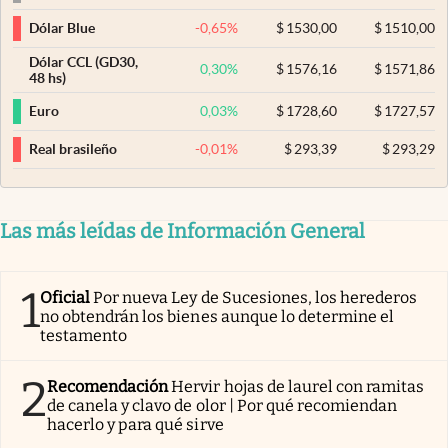
-0,65
%
$
1530,00
$
1510,00
Dólar Blue
Dólar CCL (GD30,
0,30
%
$
1576,16
$
1571,86
48 hs)
0,03
%
$
1728,60
$
1727,57
Euro
-0,01
%
$
293,39
$
293,29
Real brasileño
Las más leídas de Información General
1
Oficial
Por nueva Ley de Sucesiones, los herederos
no obtendrán los bienes aunque lo determine el
testamento
2
Recomendación
Hervir hojas de laurel con ramitas
de canela y clavo de olor | Por qué recomiendan
hacerlo y para qué sirve