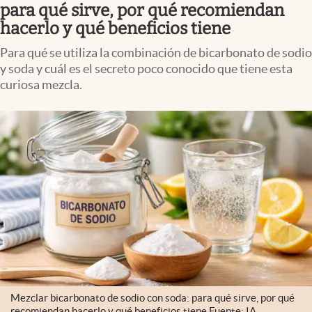
para qué sirve, por qué recomiendan
Infotechnology
hacerlo y qué beneficios tiene
Clase
Para qué se utiliza la combinación de bicarbonato de sodio
Clima
y soda y cuál es el secreto poco conocido que tiene esta
curiosa mezcla.
Mundial 2026
Eventos Corporativos
El Cronista Studio
Mediakit
abre en nueva pestaña
Argentina
Mezclar bicarbonato de sodio con soda: para qué sirve, por qué
recomiendan hacerlo y qué beneficios tiene Fuente: IA