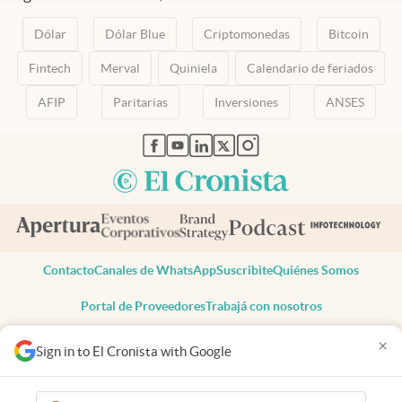
Dólar
Dólar Blue
Criptomonedas
Bitcoin
Fintech
Merval
Quiniela
Calendario de feriados
AFIP
Paritarias
Inversiones
ANSES
abre en nueva pestaña
abre en nueva pestaña
abre en nueva pestaña
abre en nueva pestaña
abre en nueva pestaña
Contacto
Canales de WhatsApp
Suscribite
Quiénes Somos
Portal de Proveedores
Trabajá con nosotros
Copyright 2025 cronista.com
×
Sign in to El Cronista with Google
Todos los derechos reservados
Términos y condiciones
Privacidad