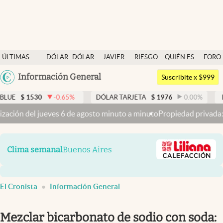
Últimas noticias
ÚLTIMAS
DÓLAR
DÓLAR
JAVIER
RIESGO
QUIÉN ES
FORO
Dólar
NOTICIAS
BLUE
MILEI
PAÍS
QUIÉN
Argentina
Información General
Members
Suscribite x $999
España
Economía y Política
-0.65
%
DÓLAR TARJETA
$
1976
0.00
%
DÓLAR MEP
$
1
México
nuto a minuto
Propiedad privada: mientras el Senado discute la el p
Finanzas y Mercados
USA
Mercados Online
Colombia
Clima semanal
Buenos Aires
Uruguay
Negocios
Columnistas
El Cronista
Información General
Otras secciones
Apertura
Mezclar bicarbonato de sodio con soda: