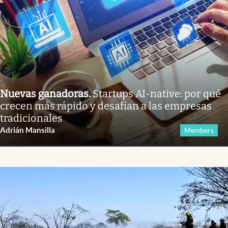
Nuevas ganadoras
.
Startups AI-native: por qué
crecen más rápido y desafían a las empresas
tradicionales
Adrián Mansilla
Members