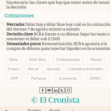
hipotecario: las claves que hay que mirar antes de tomar
la decisión
Cotizaciones
Mercados
Dólar hoy y dólar blue hoy: cuál es la cotización
del viernes 7 de agosto minuto a minuto
Decisión clave
BCRA frente a un dilema: bajar las tasas o
mantener el dólar sub $ 1500
Demasiados pesos
Remonetización: BCRA apuesta a la
compra de dólares para inyectar liquidez en la economía
Dólar
Dólar Blue
Criptomonedas
Bitcoin
Fintech
Merval
Quiniela
Calendario de feriados
AFIP
Paritarias
Inversiones
ANSES
abre en nueva pestaña
abre en nueva pestaña
abre en nueva pestaña
abre en nueva pestaña
abre en nueva pestaña