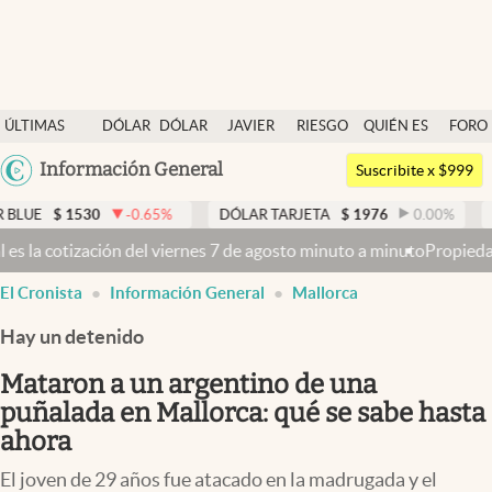
Últimas noticias
ÚLTIMAS
DÓLAR
DÓLAR
JAVIER
RIESGO
QUIÉN ES
FORO
Dólar
NOTICIAS
BLUE
MILEI
PAÍS
QUIÉN
Argentina
Información General
Members
Suscribite x $999
España
Economía y Política
0
-0.65
%
DÓLAR TARJETA
$
1976
0.00
%
DÓLAR MEP
México
es 7 de agosto minuto a minuto
Propiedad privada: con cruces y chic
Finanzas y Mercados
USA
El Cronista
Información General
Mallorca
Mercados Online
Colombia
Uruguay
Hay un detenido
Negocios
Mataron a un argentino de una
Columnistas
puñalada en Mallorca: qué se sabe hasta
Otras secciones
ahora
Apertura
El joven de 29 años fue atacado en la madrugada y el