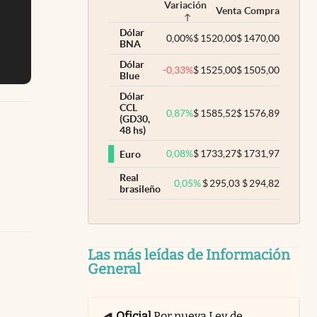
Variación
Venta
Compra
Dólar
0,00
%
$
1520,00
$
1470,00
BNA
Dólar
-0,33
%
$
1525,00
$
1505,00
Blue
Dólar
CCL
0,87
%
$
1585,52
$
1576,89
(GD30,
48 hs)
0,08
%
$
1733,27
$
1731,97
Euro
Real
0,05
%
$
295,03
$
294,82
brasileño
Las más leídas de Información
General
Oficial
Por nueva Ley de