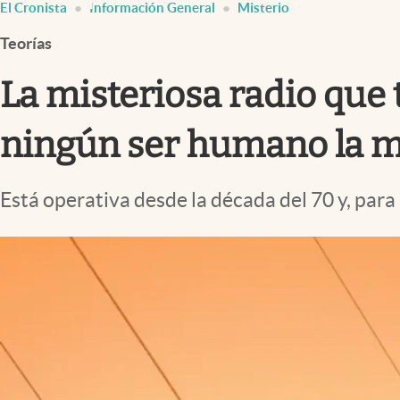
El Cronista
Información General
Misterio
Infotechnology
Teorías
Clase
Clima
La misteriosa radio que 
Mundial 2026
ningún ser humano la 
Eventos Corporativos
El Cronista Studio
Está operativa desde la década del 70 y, para
Mediakit
abre en nueva pestaña