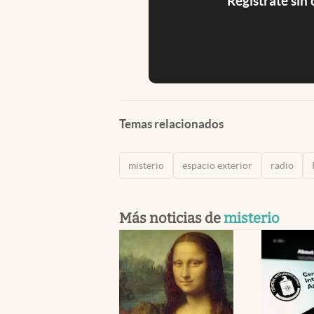
Registrate sin
Temas relacionados
misterio
espacio exterior
radio
Más noticias de
misterio