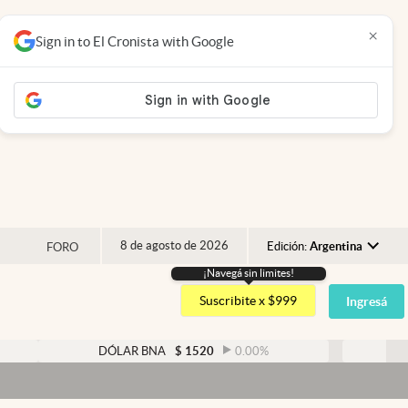
×
Sign in to El Cronista with Google
8 de agosto de 2026
Edición:
Argentina
FORO
¡Navegá sin limites!
Argentina
Suscribite x $999
Ingresá
España
México
DÓLAR BNA
$
1520
0.00
%
DÓLAR BLU
USA
Colombia