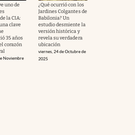
ve uno de
¿Qué ocurrió con los
es
Jardines Colgantes de
de la CIA:
Babilonia? Un
 una clave
estudio desmiente la
ue
versión histórica y
ió 35 años
revela su verdadera
el corazón
ubicación
ral
viernes, 24 de Octubre de
de Noviembre
2025