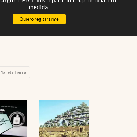
 cargo
en El Cronista para una experiencia a tu
medida.
Quiero registrarme
Planeta Tierra