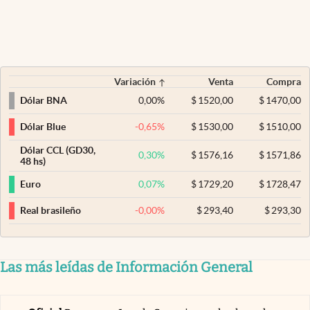
Variación
Venta
Compra
0,00
%
$
1520,00
$
1470,00
Dólar BNA
-0,65
%
$
1530,00
$
1510,00
Dólar Blue
Dólar CCL (GD30,
0,30
%
$
1576,16
$
1571,86
48 hs)
0,07
%
$
1729,20
$
1728,47
Euro
-0,00
%
$
293,40
$
293,30
Real brasileño
Las más leídas de Información General