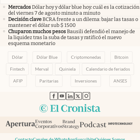
Mercados
Dólar hoy y dólar blue hoy: cuál es la cotización
del viernes 7 de agosto minuto a minuto
Decisión clave
BCRA frente a un dilema: bajar las tasas o
mantener el dólar sub $ 1500
Chuparon muchos pesos
Bausili defendió el manejo de
la liquidez tras la suba de tasas y ratificó el nuevo
esquema monetario
Dólar
Dólar Blue
Criptomonedas
Bitcoin
Fintech
Merval
Quiniela
Calendario de feriados
AFIP
Paritarias
Inversiones
ANSES
abre en nueva pestaña
abre en nueva pestaña
abre en nueva pestaña
abre en nueva pestaña
abre en nueva pestaña
Contacto
Canales de WhatsApp
Suscribite
Quiénes Somos