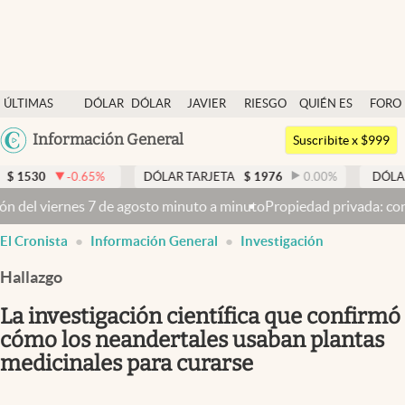
Últimas noticias
ÚLTIMAS
DÓLAR
DÓLAR
JAVIER
RIESGO
QUIÉN ES
FORO
Dólar
NOTICIAS
BLUE
MILEI
PAÍS
QUIÉN
Argentina
Información General
Members
Suscribite x $999
España
Economía y Política
5
%
DÓLAR TARJETA
$
1976
0.00
%
DÓLAR MEP
$
1521,
México
to a minuto
Propiedad privada: con cruces y chicanas, el Senado di
Finanzas y Mercados
USA
El Cronista
Información General
Investigación
Mercados Online
Colombia
Uruguay
Hallazgo
Negocios
La investigación científica que confirmó
Columnistas
cómo los neandertales usaban plantas
Otras secciones
medicinales para curarse
Apertura