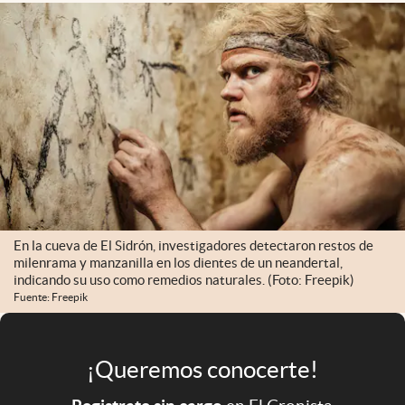
Infotechnology
Clase
Clima
Mundial 2026
Eventos Corporativos
El Cronista Studio
Mediakit
En la cueva de El Sidrón, investigadores detectaron restos de
abre en nueva pestaña
milenrama y manzanilla en los dientes de un neandertal,
Argentina
indicando su uso como remedios naturales. (Foto: Freepik)
Fuente: Freepik
¡Queremos conocerte!