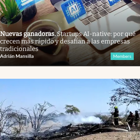
Nuevas ganadoras
.
Startups AI-native: por qué
crecen más rápido y desafían a las empresas
tradicionales
Adrián Mansilla
Members