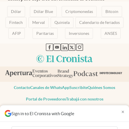
Dólar
Dólar Blue
Criptomonedas
Bitcoin
Fintech
Merval
Quiniela
Calendario de feriados
AFIP
Paritarias
Inversiones
ANSES
abre en nueva pestaña
abre en nueva pestaña
abre en nueva pestaña
abre en nueva pestaña
abre en nueva pestaña
Contacto
Canales de WhatsApp
Suscribite
Quiénes Somos
Portal de Proveedores
Trabajá con nosotros
Copyright 2025 cronista.com
×
Sign in to El Cronista with Google
Todos los derechos reservados
Términos y condiciones
Privacidad