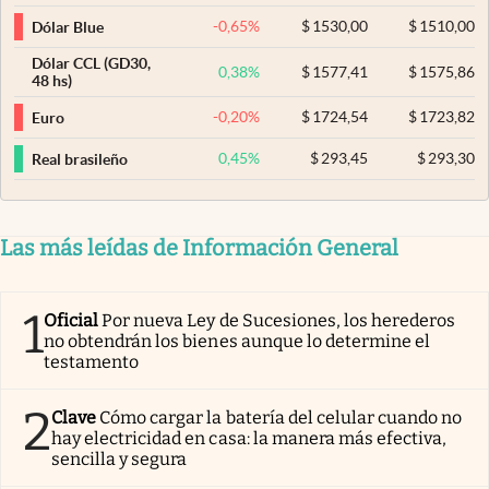
-0,65
%
$
1530,00
$
1510,00
Dólar Blue
Dólar CCL (GD30,
0,38
%
$
1577,41
$
1575,86
48 hs)
-0,20
%
$
1724,54
$
1723,82
Euro
0,45
%
$
293,45
$
293,30
Real brasileño
Las más leídas de Información General
1
Oficial
Por nueva Ley de Sucesiones, los herederos
no obtendrán los bienes aunque lo determine el
testamento
2
Clave
Cómo cargar la batería del celular cuando no
hay electricidad en casa: la manera más efectiva,
sencilla y segura