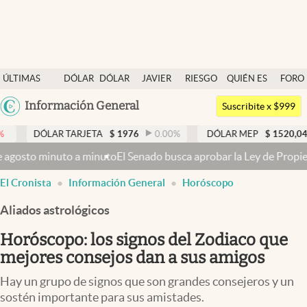
Últimas noticias
ÚLTIMAS
DÓLAR
DÓLAR
JAVIER
RIESGO
QUIÉN ES
FORO
Dólar
NOTICIAS
BLUE
MILEI
PAÍS
QUIÉN
Argentina
Información General
Members
Suscribite x $999
España
Economía y Política
AR TARJETA
$
1976
0.00
%
DÓLAR MEP
$
1520,04
0.13
%
México
o
El Senado busca aprobar la Ley de Propiedad Privada, ahora sin la
Finanzas y Mercados
USA
El Cronista
Información General
Horóscopo
Mercados Online
Colombia
Uruguay
Aliados astrológicos
Negocios
Horóscopo: los signos del Zodiaco que
Columnistas
mejores consejos dan a sus amigos
Otras secciones
Hay un grupo de signos que son grandes consejeros y un
Apertura
sostén importante para sus amistades.