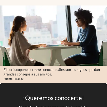
Infotechnology
Clase
Clima
Mundial 2026
Eventos Corporativos
El Cronista Studio
Mediakit
abre en nueva pestaña
El horóscopo te permite conocer cuáles son los signos que dan
Argentina
grandes consejos a sus amigos.
Fuente: Pixabay
¡Queremos conocerte!