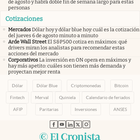
de agosto y habrá doble fin de semana largo para estas
personas
Cotizaciones
Mercados
Dólar hoy y dólar blue hoy: cuál es la cotización
del jueves 6 de agosto minuto a minuto
Arde Wall Street
El S&P500 cotiza en máximos: qué
drivers miran los analistas para recomendar estas
acciones del mercado
Corporativos
La inversión en ON opera en máximos y
hay más apetito: cuáles son tienen más demanda y
proyectan mejor renta
Dólar
Dólar Blue
Criptomonedas
Bitcoin
Fintech
Merval
Quiniela
Calendario de feriados
AFIP
Paritarias
Inversiones
ANSES
abre en nueva pestaña
abre en nueva pestaña
abre en nueva pestaña
abre en nueva pestaña
abre en nueva pestaña