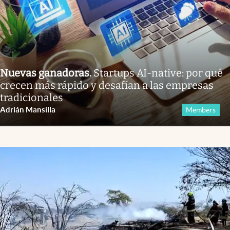
Nuevas ganadoras
.
Startups AI-native: por qué
crecen más rápido y desafían a las empresas
tradicionales
Adrián Mansilla
Members