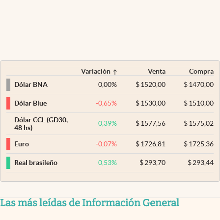
Variación
Venta
Compra
0,00
%
$
1520,00
$
1470,00
Dólar BNA
-0,65
%
$
1530,00
$
1510,00
Dólar Blue
Dólar CCL (GD30,
0,39
%
$
1577,56
$
1575,02
48 hs)
-0,07
%
$
1726,81
$
1725,36
Euro
0,53
%
$
293,70
$
293,44
Real brasileño
Las más leídas de Información General