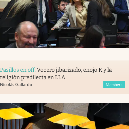
Pasillos en off
.
Vocero jibarizado, enojo K y la
religión predilecta en LLA
Nicolás Gallardo
Members