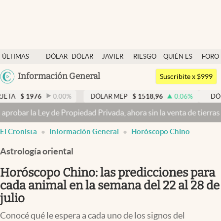
Últimas noticias
ÚLTIMAS
DÓLAR
DÓLAR
JAVIER
RIESGO
QUIÉN ES
FORO
Dólar
NOTICIAS
BLUE
MILEI
PAÍS
QUIÉN
Argentina
Información General
Members
Suscribite x $999
España
Economía y Política
6
0.00
%
DÓLAR MEP
$
1518,96
0.06
%
DÓLAR BNA
$
México
dad Privada, ahora sin la venta de tierras a extranjeros
Dólar hoy 
Finanzas y Mercados
USA
El Cronista
Información General
Horóscopo Chino
Mercados Online
Colombia
Uruguay
Astrología oriental
Negocios
Horóscopo Chino: las predicciones para
Columnistas
cada animal en la semana del 22 al 28 de
Otras secciones
julio
Apertura
Conocé qué le espera a cada uno de los signos del