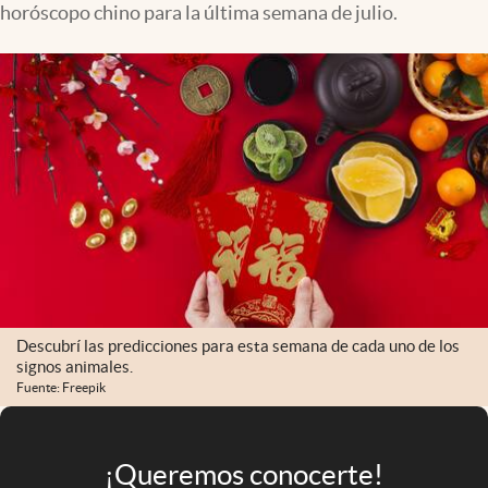
horóscopo chino para la última semana de julio.
Infotechnology
Clase
Clima
Mundial 2026
Eventos Corporativos
El Cronista Studio
Mediakit
abre en nueva pestaña
Argentina
Descubrí las predicciones para esta semana de cada uno de los
signos animales.
Fuente: Freepik
¡Queremos conocerte!