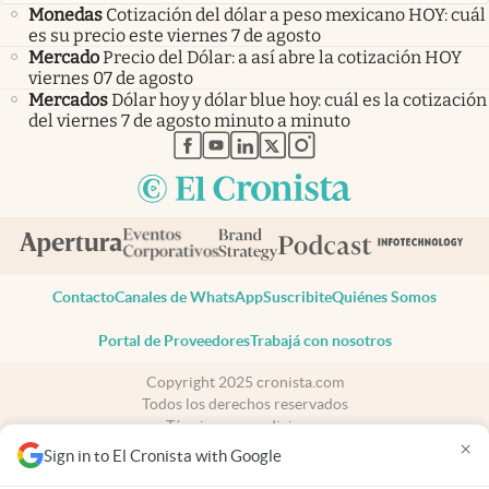
Monedas
Cotización del dólar a peso mexicano HOY: cuál
es su precio este viernes 7 de agosto
Mercado
Precio del Dólar: a así abre la cotización HOY
viernes 07 de agosto
Mercados
Dólar hoy y dólar blue hoy: cuál es la cotización
del viernes 7 de agosto minuto a minuto
abre en nueva pestaña
abre en nueva pestaña
abre en nueva pestaña
abre en nueva pestaña
abre en nueva pestaña
Contacto
Canales de WhatsApp
Suscribite
Quiénes Somos
Portal de Proveedores
Trabajá con nosotros
Copyright 2025 cronista.com
Todos los derechos reservados
Términos y condiciones
×
Privacidad
Sign in to El Cronista with Google
Consentimiento