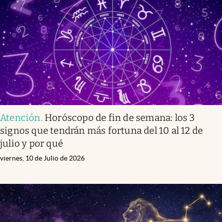
Infotechnology
Clase
Clima
Mundial 2026
Eventos Corporativos
El Cronista Studio
Atención
.
Horóscopo de fin de semana: los 3
Mediakit
signos que tendrán más fortuna del 10 al 12 de
abre en nueva pestaña
julio y por qué
Argentina
viernes, 10 de Julio de 2026