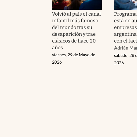
Volvió al país el canal
Programar
infantil más famoso
está en au
del mundo tras su
empresas
desaparición y trae
argentina
clásicos de hace 20
con el fa
años
Adrián Man
viernes, 29 de Mayo de
sábado, 28 
2026
2026