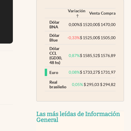
Variación
Venta
Compra
Dólar
0,00
%
$
1520,00
$
1470,00
BNA
Dólar
-0,33
%
$
1525,00
$
1505,00
Blue
Dólar
CCL
0,87
%
$
1585,52
$
1576,89
(GD30,
48 hs)
0,08
%
$
1733,27
$
1731,97
Euro
Real
0,05
%
$
295,03
$
294,82
brasileño
Las más leídas de Información
General