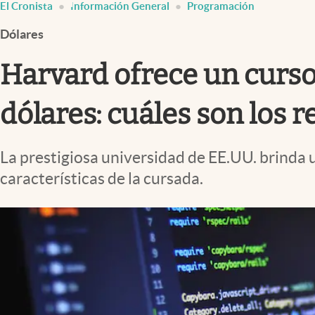
El Cronista
Información General
Programación
Infotechnology
Dólares
Clase
Clima
Harvard ofrece un curso
Mundial 2026
dólares: cuáles son los 
Eventos Corporativos
El Cronista Studio
La prestigiosa universidad de EE.UU. brinda 
Mediakit
características de la cursada.
abre en nueva pestaña