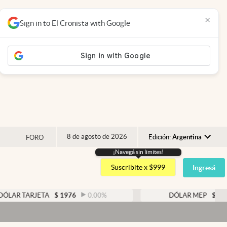
×
Sign in to El Cronista with Google
8 de agosto de 2026
Edición:
Argentina
FORO
¡Navegá sin limites!
Argentina
Suscribite x $999
Ingresá
España
México
TARJETA
$
1976
0.00
%
DÓLAR MEP
$
1526,03
USA
Colombia