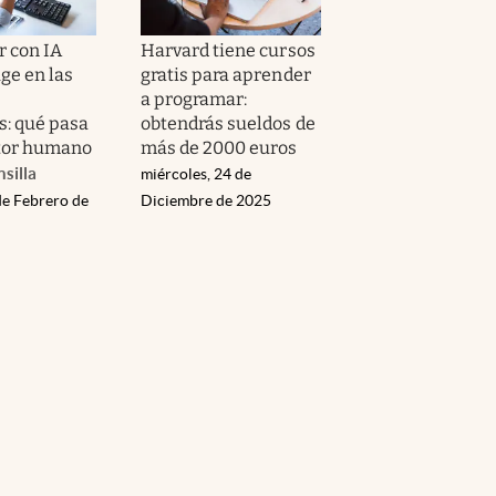
 con IA
Harvard tiene cursos
ge en las
gratis para aprender
a programar:
s: qué pasa
obtendrás sueldos de
ctor humano
más de 2000 euros
silla
miércoles, 24 de
de Febrero de
Diciembre de 2025