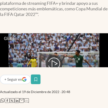
plataforma de streaming FIFA+ y brindar apoyo a sus
Infotechnology
competiciones más emblemáticas, como Copa Mundial de
Clase
la FIFA Qatar 2022™.
Clima
Mundial 2026
Eventos Corporativos
El Cronista Studio
Mediakit
abre en nueva pestaña
Argentina
+
Seguir
en
abre en nueva pestaña
Actualizado el
19 de Diciembre de 2022
20:48
abre en nueva pestaña
abre en nueva pestaña
abre en nueva pestaña
abre en nueva pestaña