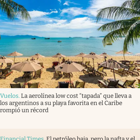
Vuelos
.
La aerolínea low cost “tapada” que lleva a
los argentinos a su playa favorita en el Caribe
rompió un récord
Financial Times
.
El petróleo baja, pero la nafta y el