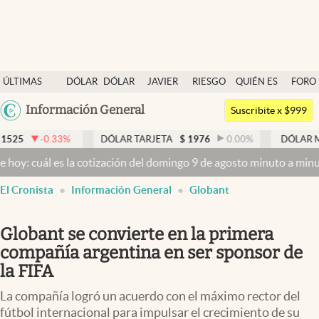
Últimas noticias
ÚLTIMAS
DÓLAR
DÓLAR
JAVIER
RIESGO
QUIÉN ES
FORO
Dólar
NOTICIAS
BLUE
MILEI
PAÍS
QUIÉN
Argentina
Información General
Members
Suscribite x $999
España
Economía y Política
%
DÓLAR TARJETA
$
1976
0.00
%
DÓLAR MEP
$
1526,03
México
 la cotización del domingo 9 de agosto minuto a minuto
Dólar hoy y 
Finanzas y Mercados
USA
El Cronista
Información General
Globant
Mercados Online
Colombia
Uruguay
Negocios
Globant se convierte en la primera
Columnistas
compañía argentina en ser sponsor de
la FIFA
Otras secciones
La compañía logró un acuerdo con el máximo rector del
Apertura
fútbol internacional para impulsar el crecimiento de su