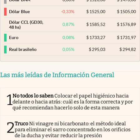
-0,33
%
$
1525,00
$
1505,00
Dólar Blue
Dólar CCL (GD30,
0,87
%
$
1585,52
$
1576,89
48 hs)
0,08
%
$
1733,27
$
1731,97
Euro
0,05
%
$
295,03
$
294,82
Real brasileño
Las más leídas de Información General
1
No todos lo saben
Colocar el papel higiénico hacia
delante o hacia atrás: cuál es la forma correcta y por
qué recomiendan hacerlo solo de esta manera
2
Truco
Ni vinagre ni bicarbonato: el método ideal
para eliminar el sarro concentrado en los orificios
de la ducha y evitar reducir la presión