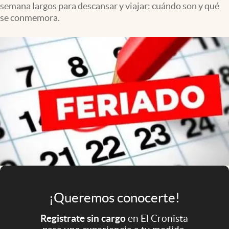
semana largos para descansar y viajar: cuándo son y qué
Infotechnology
se conmemora.
Clase
Clima
Mundial 2026
Eventos Corporativos
El Cronista Studio
Mediakit
abre en nueva pestaña
Argentina
¡Queremos conocerte!
Registrate sin cargo
en El Cronista