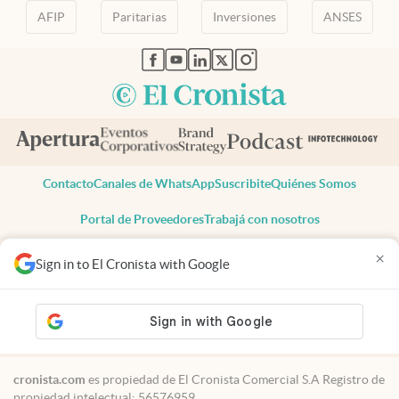
AFIP
Paritarias
Inversiones
ANSES
abre en nueva pestaña
abre en nueva pestaña
abre en nueva pestaña
abre en nueva pestaña
abre en nueva pestaña
Contacto
Canales de WhatsApp
Suscribite
Quiénes Somos
Portal de Proveedores
Trabajá con nosotros
Copyright 2025 cronista.com
×
Sign in to El Cronista with Google
Todos los derechos reservados
Términos y condiciones
Privacidad
Consentimiento
Tel:
+54 11 7078-3270
cronista.com
es propiedad de El Cronista Comercial S.A Registro de
propiedad intelectual: 56576959