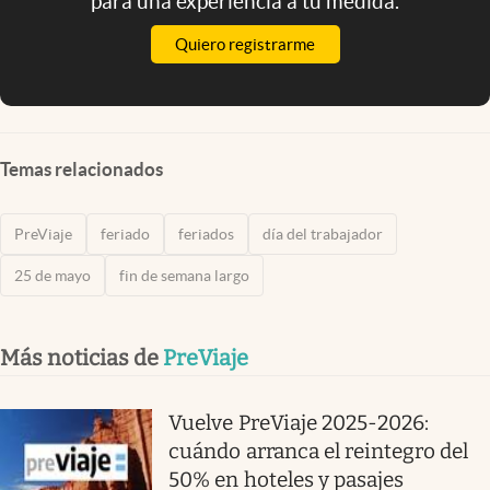
para una experiencia a tu medida.
Quiero registrarme
Temas relacionados
PreViaje
feriado
feriados
día del trabajador
25 de mayo
fin de semana largo
Más noticias de
PreViaje
Vuelve PreViaje 2025-2026:
cuándo arranca el reintegro del
50% en hoteles y pasajes