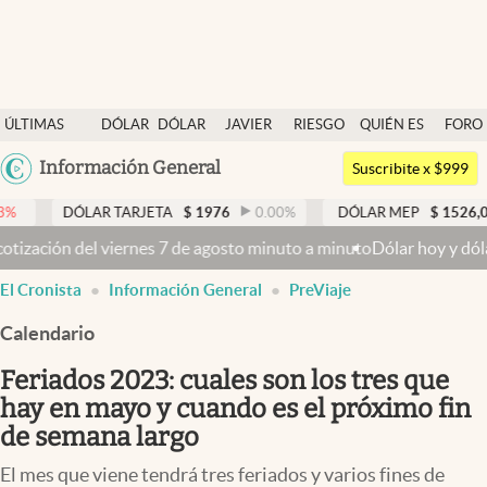
Últimas noticias
ÚLTIMAS
DÓLAR
DÓLAR
JAVIER
RIESGO
QUIÉN ES
FORO
Dólar
NOTICIAS
BLUE
MILEI
PAÍS
QUIÉN
Argentina
Información General
Members
Suscribite x $999
España
Economía y Política
LAR TARJETA
$
1976
0.00
%
DÓLAR MEP
$
1526,03
0.43
%
México
del viernes 7 de agosto minuto a minuto
Dólar hoy y dólar blue hoy: 
Finanzas y Mercados
USA
El Cronista
Información General
PreViaje
Mercados Online
Colombia
Uruguay
Calendario
Negocios
Feriados 2023: cuales son los tres que
Columnistas
hay en mayo y cuando es el próximo fin
Otras secciones
de semana largo
Apertura
El mes que viene tendrá tres feriados y varios fines de