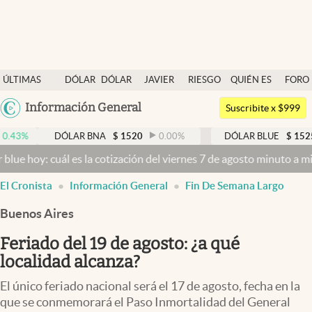
Últimas noticias
ÚLTIMAS
DÓLAR
DÓLAR
JAVIER
RIESGO
QUIÉN ES
FORO
Dólar
NOTICIAS
BLUE
MILEI
PAÍS
QUIÉN
Argentina
Información General
Members
Suscribite x $999
España
Economía y Política
DÓLAR BNA
$
1520
0.00
%
DÓLAR BLUE
$
1525
-0.3
México
cuál es la cotización del viernes 7 de agosto minuto a minuto
Dólar 
Finanzas y Mercados
USA
El Cronista
Información General
Fin De Semana Largo
Mercados Online
Colombia
Uruguay
Buenos Aires
Negocios
Feriado del 19 de agosto: ¿a qué
Columnistas
localidad alcanza?
Otras secciones
El único feriado nacional será el 17 de agosto, fecha en la
Apertura
que se conmemorará el Paso Inmortalidad del General