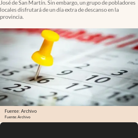
José de San Martín. Sin embargo, un grupo de pobladores
Infotechnology
locales disfrutará de un día extra de descanso en la
Clase
provincia.
Clima
Mundial 2026
Eventos Corporativos
El Cronista Studio
Mediakit
abre en nueva pestaña
Argentina
Fuente: Archivo
Fuente: Archivo