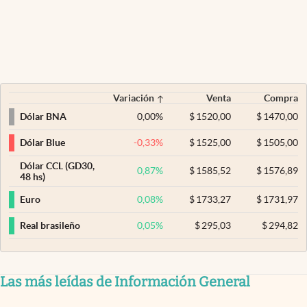
Variación
Venta
Compra
0,00
%
$
1520,00
$
1470,00
Dólar BNA
-0,33
%
$
1525,00
$
1505,00
Dólar Blue
Dólar CCL (GD30,
0,87
%
$
1585,52
$
1576,89
48 hs)
0,08
%
$
1733,27
$
1731,97
Euro
0,05
%
$
295,03
$
294,82
Real brasileño
Las más leídas de Información General