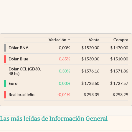
Variación
Venta
Compra
0,00
%
$
1520,00
$
1470,00
Dólar BNA
-0,65
%
$
1530,00
$
1510,00
Dólar Blue
Dólar CCL (GD30,
0,30
%
$
1576,16
$
1571,86
48 hs)
0,03
%
$
1728,60
$
1727,57
Euro
-0,01
%
$
293,39
$
293,29
Real brasileño
Las más leídas de Información General