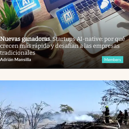
Nuevas ganadoras
.
Startups AI-native: por qué
crecen más rápido y desafían a las empresas
tradicionales
Adrián Mansilla
Members