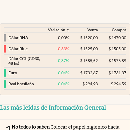
Variación
Venta
Compra
0,00
%
$
1520,00
$
1470,00
Dólar BNA
-0,33
%
$
1525,00
$
1505,00
Dólar Blue
Dólar CCL (GD30,
0,87
%
$
1585,52
$
1576,89
48 hs)
0,04
%
$
1732,67
$
1731,37
Euro
0,04
%
$
294,93
$
294,59
Real brasileño
Las más leídas de Información General
No todos lo saben
Colocar el papel higiénico hacia