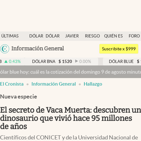
Últimas noticias
ÚLTIMAS
DÓLAR
DÓLAR
JAVIER
RIESGO
QUIÉN ES
FORO
Dólar
NOTICIAS
BLUE
MILEI
PAÍS
QUIÉN
Argentina
Información General
Members
Suscribite x $999
España
Economía y Política
%
DÓLAR BNA
$
1520
0.00
%
DÓLAR BLUE
$
1525
-
México
 hoy: cuál es la cotización del domingo 9 de agosto minuto a minut
Finanzas y Mercados
USA
El Cronista
Información General
Hallazgo
Mercados Online
Colombia
Uruguay
Nueva especie
Negocios
El secreto de Vaca Muerta: descubren un
Columnistas
dinosaurio que vivió hace 95 millones
Otras secciones
de años
Apertura
Científicos del CONICET y de la Universidad Nacional de