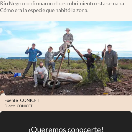
Río Negro confirmaron el descubrimiento esta semana.
Infotechnology
Cómo era la especie que habitó la zona.
Clase
Clima
Mundial 2026
Eventos Corporativos
El Cronista Studio
Mediakit
abre en nueva pestaña
Argentina
Fuente: CONICET
Fuente: CONICET
¡Queremos conocerte!