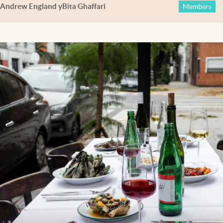
Andrew England
y
Bita Ghaffari
Members