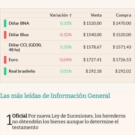
Variación
Venta
Compra
0,33
%
$
1520,00
$
1470,00
Dólar BNA
-0,32
%
$
1540,00
$
1520,00
Dólar Blue
Dólar CCL (GD30,
0,33
%
$
1578,67
$
1571,43
48 hs)
-0,04
%
$
1727,41
$
1726,53
Euro
0,01
%
$
292,18
$
292,02
Real brasileño
Las más leídas de Información General
1
Oficial
Por nueva Ley de Sucesiones, los herederos
no obtendrán los bienes aunque lo determine el
testamento