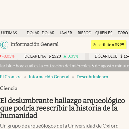
Últimas noticias
ÚLTIMAS
DÓLAR
DÓLAR
JAVIER
RIESGO
QUIÉN ES
FORO
Dólar
NOTICIAS
BLUE
MILEI
PAÍS
QUIÉN
Argentina
Información General
Members
Suscribite x $999
España
Economía y Política
DÓLAR BNA
$
1520
0.33
%
DÓLAR BLUE
$
1540
-0.32
México
: cuál es la cotización del miércoles 5 de agosto minuto a minuto
Dó
Finanzas y Mercados
USA
El Cronista
Información General
Descubrimiento
Mercados Online
Colombia
Uruguay
Ciencia
Negocios
El deslumbrante hallazgo arqueológico
Columnistas
que podría reescribir la historia de la
Otras secciones
humanidad
Apertura
Un grupo de arqueólogos de la Universidad de Oxford