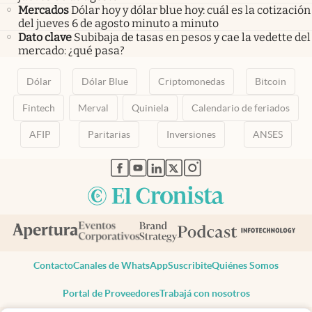
Mercados
Dólar hoy y dólar blue hoy: cuál es la cotización
del jueves 6 de agosto minuto a minuto
Dato clave
Subibaja de tasas en pesos y cae la vedette del
mercado: ¿qué pasa?
Dólar
Dólar Blue
Criptomonedas
Bitcoin
Fintech
Merval
Quiniela
Calendario de feriados
AFIP
Paritarias
Inversiones
ANSES
abre en nueva pestaña
abre en nueva pestaña
abre en nueva pestaña
abre en nueva pestaña
abre en nueva pestaña
Contacto
Canales de WhatsApp
Suscribite
Quiénes Somos
Portal de Proveedores
Trabajá con nosotros