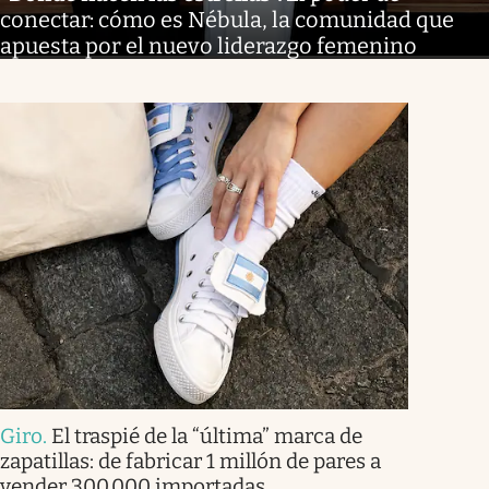
conectar: cómo es Nébula, la comunidad que
apuesta por el nuevo liderazgo femenino
Giro
.
El traspié de la “última” marca de
zapatillas: de fabricar 1 millón de pares a
vender 300.000 importadas