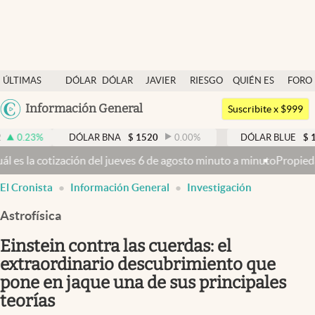
Últimas noticias
ÚLTIMAS
DÓLAR
DÓLAR
JAVIER
RIESGO
QUIÉN ES
FORO
Dólar
NOTICIAS
BLUE
MILEI
PAÍS
QUIÉN
Argentina
Información General
Members
Suscribite x $999
España
Economía y Política
DÓLAR BNA
$
1520
0.00
%
DÓLAR BLUE
$
1530
-0.6
México
ueves 6 de agosto minuto a minuto
Propiedad privada: con cruces y c
Finanzas y Mercados
USA
El Cronista
Información General
Investigación
Mercados Online
Colombia
Uruguay
Astrofísica
Negocios
Einstein contra las cuerdas: el
Columnistas
extraordinario descubrimiento que
Otras secciones
pone en jaque una de sus principales
Apertura
teorías