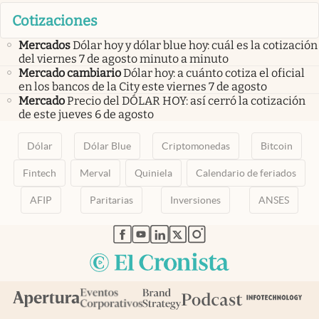
Cotizaciones
Mercados
Dólar hoy y dólar blue hoy: cuál es la cotización
del viernes 7 de agosto minuto a minuto
Mercado cambiario
Dólar hoy: a cuánto cotiza el oficial
en los bancos de la City este viernes 7 de agosto
Mercado
Precio del DÓLAR HOY: así cerró la cotización
de este jueves 6 de agosto
Dólar
Dólar Blue
Criptomonedas
Bitcoin
Fintech
Merval
Quiniela
Calendario de feriados
AFIP
Paritarias
Inversiones
ANSES
abre en nueva pestaña
abre en nueva pestaña
abre en nueva pestaña
abre en nueva pestaña
abre en nueva pestaña