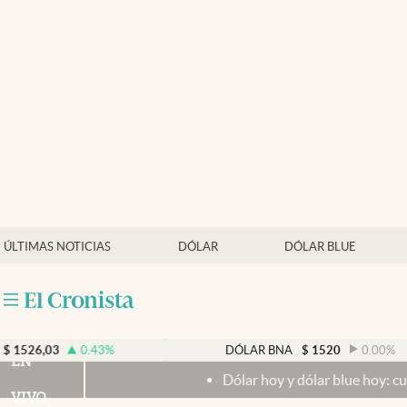
Últimas noticias
Dólar
Members
Economía y Política
Finanzas y Mercados
Mercados Online
ÚLTIMAS NOTICIAS
DÓLAR
DÓLAR BLUE
Negocios
Columnistas
Otras secciones
0.43
%
DÓLAR BNA
$
1520
0.00
%
EN
Dólar hoy y dólar blue hoy: cuál es la cotiz
Apertura
VIVO