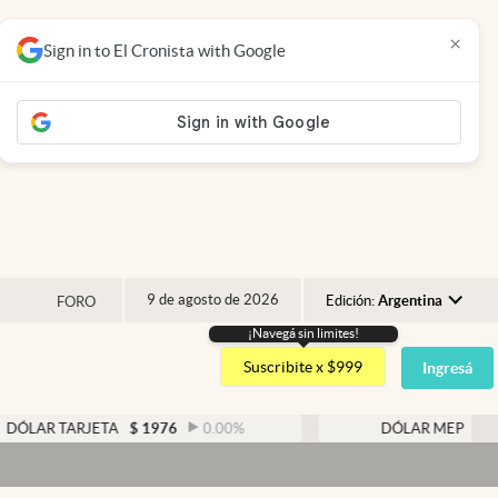
×
Sign in to El Cronista with Google
9 de agosto de 2026
Edición:
Argentina
FORO
¡Navegá sin limites!
Argentina
Suscribite x $999
Ingresá
España
México
ARJETA
$
1976
0.00
%
DÓLAR MEP
$
1526,03
USA
Colombia