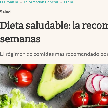
El Cronista
Información General
Dieta
Infotechnology
Salud
Clase
Clima
Dieta saludable: la reco
Mundial 2026
semanas
Eventos Corporativos
El Cronista Studio
El régimen de comidas más recomendado por l
Mediakit
abre en nueva pestaña