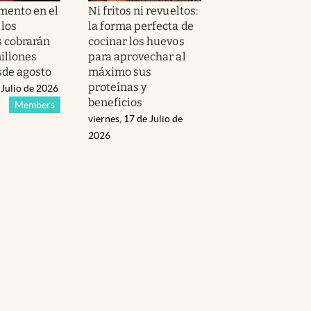
mento en el
Ni fritos ni revueltos:
 los
la forma perfecta de
 cobrarán
cocinar los huevos
millones
para aprovechar al
sde agosto
máximo sus
proteínas y
 Julio de 2026
beneficios
Members
viernes, 17 de Julio de
2026