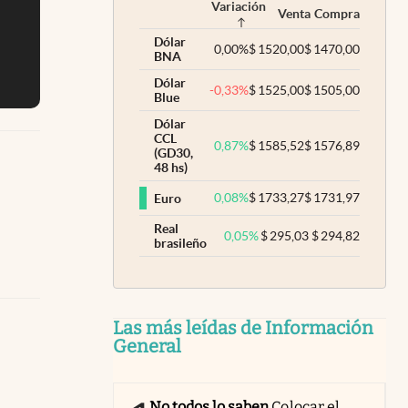
Variación
Venta
Compra
Dólar
0,00
%
$
1520,00
$
1470,00
BNA
Dólar
-0,33
%
$
1525,00
$
1505,00
Blue
Dólar
CCL
0,87
%
$
1585,52
$
1576,89
(GD30,
48 hs)
0,08
%
$
1733,27
$
1731,97
Euro
Real
0,05
%
$
295,03
$
294,82
brasileño
Las más leídas de Información
General
No todos lo saben
Colocar el