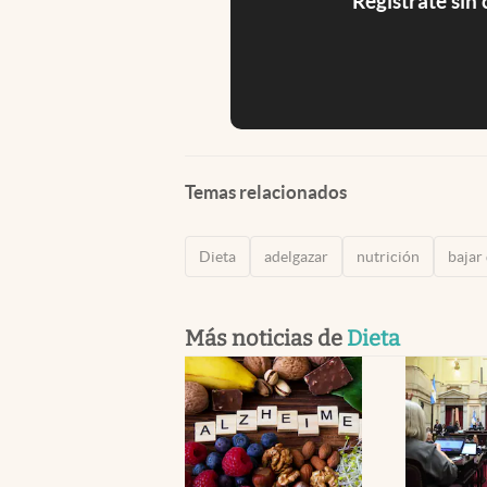
Registrate sin
Temas relacionados
Dieta
adelgazar
nutrición
bajar
Más noticias de
Dieta