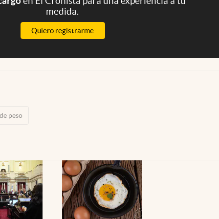
 cargo
en El Cronista para una experiencia a tu
medida.
Quiero registrarme
 de peso