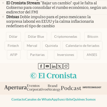
El Cronista Stream
“Bajar un cambio”: qué le falta al
Gobierno para consolidar el rumbo económico, según un
exdirector del FMI
Divisas
Doble impulso para el peso mexicano: la
sorpresa laboral en EEUU y la calma inflacionaria
redefinen el tipo de cambio
Dólar
Dólar Blue
Criptomonedas
Bitcoin
Fintech
Merval
Quiniela
Calendario de feriados
AFIP
Paritarias
Inversiones
ANSES
abre en nueva pestaña
abre en nueva pestaña
abre en nueva pestaña
abre en nueva pestaña
abre en nueva pestaña
Contacto
Canales de WhatsApp
Suscribite
Quiénes Somos