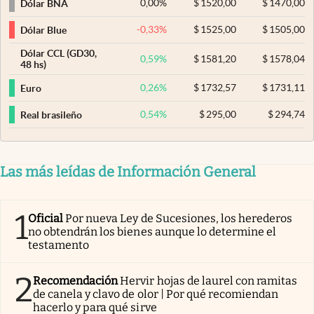
0,00
%
$
1520,00
$
1470,00
Dólar BNA
-0,33
%
$
1525,00
$
1505,00
Dólar Blue
Dólar CCL (GD30,
0,59
%
$
1581,20
$
1578,04
48 hs)
0,26
%
$
1732,57
$
1731,11
Euro
0,54
%
$
295,00
$
294,74
Real brasileño
Las más leídas de Información General
1
Oficial
Por nueva Ley de Sucesiones, los herederos
no obtendrán los bienes aunque lo determine el
testamento
2
Recomendación
Hervir hojas de laurel con ramitas
de canela y clavo de olor | Por qué recomiendan
hacerlo y para qué sirve