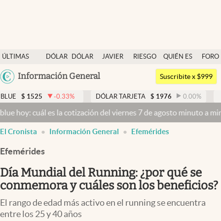
Últimas noticias
ÚLTIMAS
DÓLAR
DÓLAR
JAVIER
RIESGO
QUIÉN ES
FORO
Dólar
NOTICIAS
BLUE
MILEI
PAÍS
QUIÉN
Argentina
Información General
Members
Suscribite x $999
España
Economía y Política
-0.33
%
DÓLAR TARJETA
$
1976
0.00
%
DÓLAR MEP
$
México
es la cotización del viernes 7 de agosto minuto a minuto
Dólar hoy 
Finanzas y Mercados
USA
El Cronista
Información General
Efemérides
Mercados Online
Colombia
Uruguay
Efemérides
Negocios
Día Mundial del Running: ¿por qué se
Columnistas
conmemora y cuáles son los beneficios?
Otras secciones
El rango de edad más activo en el running se encuentra
Apertura
entre los 25 y 40 años